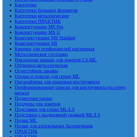
Картотеки
Картотеки больших форматов
Картотеки металлические
Картотеки ПРАКТИК
Комлектующие MS Pro
Комлектующие MS U
Комплектующие MS Standart
Комплектующие SB
Крючки для перфопанелей настенных
Металлические стеллажи
Наклонные крыши для локеров LS-ML
Обувница металлическая
Огнестойкие шкафы
Опоры и цоколи для серии ML
Органайзеры для хранения инструмента
Перфорированные панели для инструмента на стену,
металл
Подвесные папки
Поддоны для локеров
Подставки для серии ML/LS
Подставки с выдвижной скамьей ML/LS
Полки ML
Полки для аэрозольных баллончиков
ПРАКТИК
ПРАКТИК