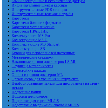
Замки электронные и бесключевого доступа
Индивидуальные шкафы кассира
Инструментальные PDR станции
Инструментальные тележки и тумбы
Картотеки
Картотеки больших форматов
Картотеки металлические
Картотеки ПРАКТИК
Комлектующие MS Pro
Комлектующие MS U
Комплектующие MS Standart
Комплектующие SB
Крючки для перфопанелей настенных
Металлические стеллажи
Наклонные крыши для локеров LS-ML
Обувница металлическая
Огнестойкие шкафы
Опоры и цоколи для серии ML
Органайзеры для хранения инструмента
Перфорированные панели для инструмента на стену,
металл
Подвесные папки
Поддоны для локеров
Подставки для серии ML/LS
Подставки с выдвижной скамьей ML/LS