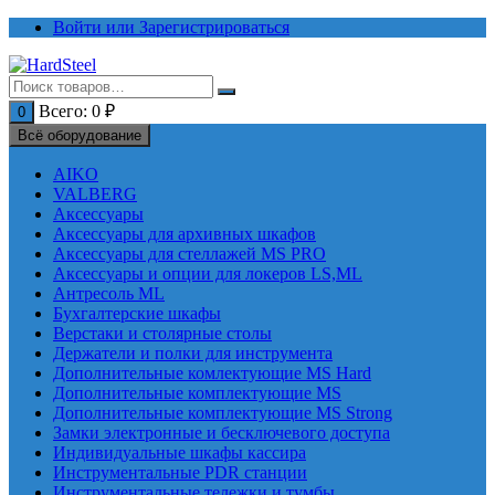
Перейти
Войти или Зарегистрироваться
к
содержимому
Всего:
0
₽
0
Всё оборудование
AIKO
VALBERG
Аксессуары
Аксессуары для архивных шкафов
Аксессуары для стеллажей MS PRO
Аксессуары и опции для локеров LS,ML
Антресоль ML
Бухгалтерские шкафы
Верстаки и столярные столы
Держатели и полки для инструмента
Дополнительные комлектующие MS Hard
Дополнительные комплектующие MS
Дополнительные комплектующие MS Strong
Замки электронные и бесключевого доступа
Индивидуальные шкафы кассира
Инструментальные PDR станции
Инструментальные тележки и тумбы