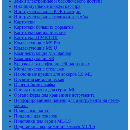
Замки электронные и бесключевого доступа
Индивидуальные шкафы кассира
Инструментальные PDR станции
Инструментальные тележки и тумбы
Картотеки
Картотеки больших форматов
Картотеки металлические
Картотеки ПРАКТИК
Комлектующие MS Pro
Комлектующие MS U
Комплектующие MS Standart
Комплектующие SB
Крючки для перфопанелей настенных
Металлические стеллажи
Наклонные крыши для локеров LS-ML
Обувница металлическая
Огнестойкие шкафы
Опоры и цоколи для серии ML
Органайзеры для хранения инструмента
Перфорированные панели для инструмента на стену,
металл
Подвесные папки
Поддоны для локеров
Подставки для серии ML/LS
Подставки с выдвижной скамьей ML/LS