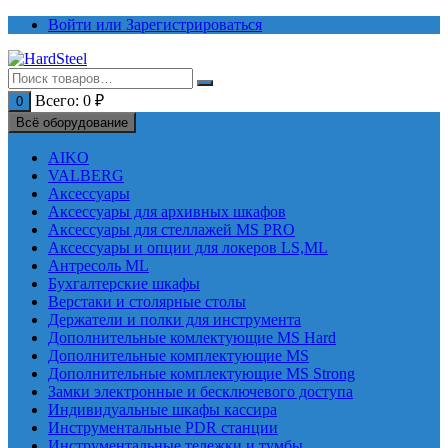
Перейти
Войти или Зарегистрироваться
к
содержимому
Всего:
0
₽
0
Всё оборудование
AIKO
VALBERG
Аксессуары
Аксессуары для архивных шкафов
Аксессуары для стеллажей MS PRO
Аксессуары и опции для локеров LS,ML
Антресоль ML
Бухгалтерские шкафы
Верстаки и столярные столы
Держатели и полки для инструмента
Дополнительные комлектующие MS Hard
Дополнительные комплектующие MS
Дополнительные комплектующие MS Strong
Замки электронные и бесключевого доступа
Индивидуальные шкафы кассира
Инструментальные PDR станции
Инструментальные тележки и тумбы