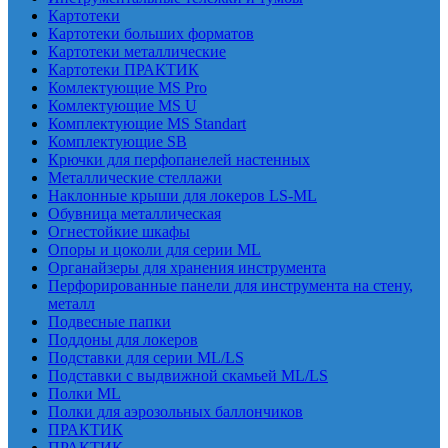
Картотеки
Картотеки больших форматов
Картотеки металлические
Картотеки ПРАКТИК
Комлектующие MS Pro
Комлектующие MS U
Комплектующие MS Standart
Комплектующие SB
Крючки для перфопанелей настенных
Металлические стеллажи
Наклонные крыши для локеров LS-ML
Обувница металлическая
Огнестойкие шкафы
Опоры и цоколи для серии ML
Органайзеры для хранения инструмента
Перфорированные панели для инструмента на стену,
металл
Подвесные папки
Поддоны для локеров
Подставки для серии ML/LS
Подставки с выдвижной скамьей ML/LS
Полки ML
Полки для аэрозольных баллончиков
ПРАКТИК
ПРАКТИК