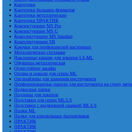
Картотеки
Картотеки больших форматов
Картотеки металлические
Картотеки ПРАКТИК
Комлектующие MS Pro
Комлектующие MS U
Комплектующие MS Standart
Комплектующие SB
Крючки для перфопанелей настенных
Металлические стеллажи
Наклонные крыши для локеров LS-ML
Обувница металлическая
Огнестойкие шкафы
Опоры и цоколи для серии ML
Органайзеры для хранения инструмента
Перфорированные панели для инструмента на стену, мет
Подвесные папки
Поддоны для локеров
Подставки для серии ML/LS
Подставки с выдвижной скамьей ML/LS
Полки ML
Полки для аэрозольных баллончиков
ПРАКТИК
ПРАКТИК
ПРАКТИК