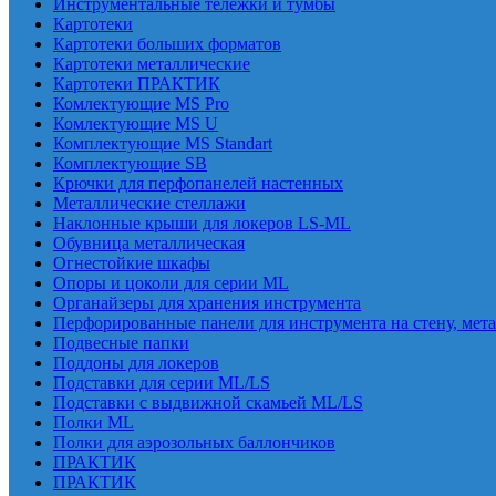
Инструментальные тележки и тумбы
Картотеки
Картотеки больших форматов
Картотеки металлические
Картотеки ПРАКТИК
Комлектующие MS Pro
Комлектующие MS U
Комплектующие MS Standart
Комплектующие SB
Крючки для перфопанелей настенных
Металлические стеллажи
Наклонные крыши для локеров LS-ML
Обувница металлическая
Огнестойкие шкафы
Опоры и цоколи для серии ML
Органайзеры для хранения инструмента
Перфорированные панели для инструмента на стену, мет
Подвесные папки
Поддоны для локеров
Подставки для серии ML/LS
Подставки с выдвижной скамьей ML/LS
Полки ML
Полки для аэрозольных баллончиков
ПРАКТИК
ПРАКТИК