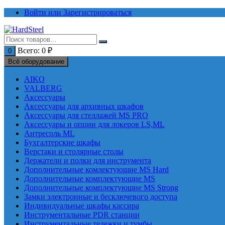
Перейти
Войти или Зарегистрироваться
к
содержимому
Всего:
0
₽
0
Всё оборудование
AIKO
VALBERG
Аксессуары
Аксессуары для архивных шкафов
Аксессуары для стеллажей MS PRO
Аксессуары и опции для локеров LS,ML
Антресоль ML
Бухгалтерские шкафы
Верстаки и столярные столы
Держатели и полки для инструмента
Дополнительные комлектующие MS Hard
Дополнительные комплектующие MS
Дополнительные комплектующие MS Strong
Замки электронные и бесключевого доступа
Индивидуальные шкафы кассира
Инструментальные PDR станции
Инструментальные тележки и тумбы