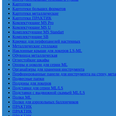
Картотеки
Картотеки больших форматов
Картотеки металлические
Картотеки ПРАКТИК
Комлектующие MS Pro
Комлектующие MS U
Комплектующие MS Standart
Комплектующие SB
Крючки для перфопанелей настенных
Металлические стеллажи
Наклонные крыши для локеров LS-ML
Обувница металлическая
Огнестойкие шкафы
Опоры и цоколи для серии ML
Органайзеры для хранения инструмента
Перфорированные панели для инструмента на стену, мет
Подвесные папки
Поддоны для локеров
Подставки для серии ML/LS
Подставки с выдвижной скамьей ML/LS
Полки ML
Полки для аэрозольных баллончиков
ПРАКТИК
ПРАКТИК
ПРАКТИК