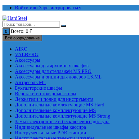
Перейти
Войти или Зарегистрироваться
к
содержимому
Всего:
0
₽
0
Всё оборудование
AIKO
VALBERG
Аксессуары
Аксессуары для архивных шкафов
Аксессуары для стеллажей MS PRO
Аксессуары и опции для локеров LS,ML
Антресоль ML
Бухгалтерские шкафы
Верстаки и столярные столы
Держатели и полки для инструмента
Дополнительные комлектующие MS Hard
Дополнительные комплектующие MS
Дополнительные комплектующие MS Strong
Замки электронные и бесключевого доступа
Индивидуальные шкафы кассира
Инструментальные PDR станции
Инструментальные тележки и тумбы