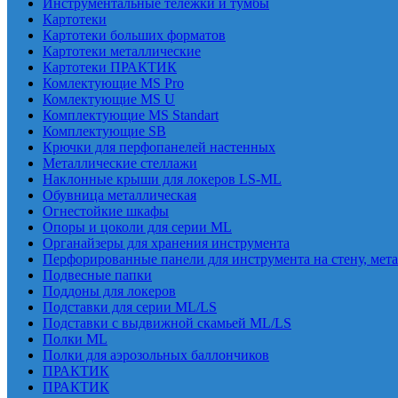
Инструментальные тележки и тумбы
Картотеки
Картотеки больших форматов
Картотеки металлические
Картотеки ПРАКТИК
Комлектующие MS Pro
Комлектующие MS U
Комплектующие MS Standart
Комплектующие SB
Крючки для перфопанелей настенных
Металлические стеллажи
Наклонные крыши для локеров LS-ML
Обувница металлическая
Огнестойкие шкафы
Опоры и цоколи для серии ML
Органайзеры для хранения инструмента
Перфорированные панели для инструмента на стену, мет
Подвесные папки
Поддоны для локеров
Подставки для серии ML/LS
Подставки с выдвижной скамьей ML/LS
Полки ML
Полки для аэрозольных баллончиков
ПРАКТИК
ПРАКТИК