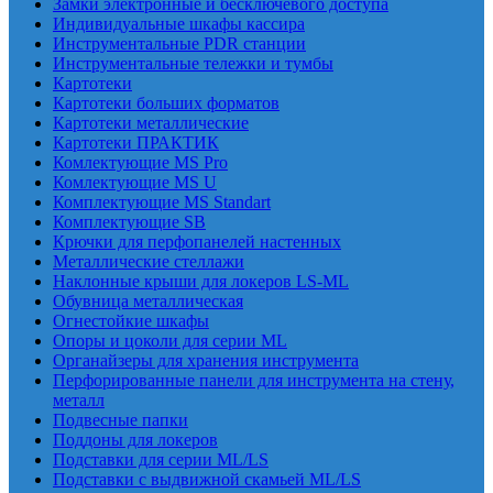
Замки электронные и бесключевого доступа
Индивидуальные шкафы кассира
Инструментальные PDR станции
Инструментальные тележки и тумбы
Картотеки
Картотеки больших форматов
Картотеки металлические
Картотеки ПРАКТИК
Комлектующие MS Pro
Комлектующие MS U
Комплектующие MS Standart
Комплектующие SB
Крючки для перфопанелей настенных
Металлические стеллажи
Наклонные крыши для локеров LS-ML
Обувница металлическая
Огнестойкие шкафы
Опоры и цоколи для серии ML
Органайзеры для хранения инструмента
Перфорированные панели для инструмента на стену,
металл
Подвесные папки
Поддоны для локеров
Подставки для серии ML/LS
Подставки с выдвижной скамьей ML/LS