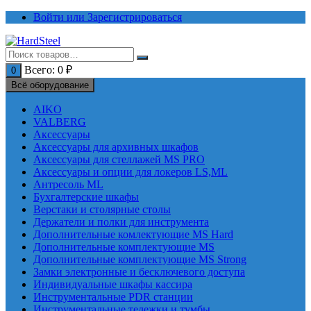
Перейти
Войти или Зарегистрироваться
к
содержимому
Всего:
0
₽
0
Всё оборудование
AIKO
VALBERG
Аксессуары
Аксессуары для архивных шкафов
Аксессуары для стеллажей MS PRO
Аксессуары и опции для локеров LS,ML
Антресоль ML
Бухгалтерские шкафы
Верстаки и столярные столы
Держатели и полки для инструмента
Дополнительные комлектующие MS Hard
Дополнительные комплектующие MS
Дополнительные комплектующие MS Strong
Замки электронные и бесключевого доступа
Индивидуальные шкафы кассира
Инструментальные PDR станции
Инструментальные тележки и тумбы