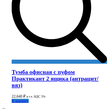
Тумба офисная с пуфом
Практикант 2 ящика (антрацит/
вяз)
22,640
₽
в т.ч. НДС 5%
В корзину