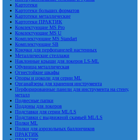
Картотеки
Картотеки больших форматов
Картотеки металлические
Картотеки ПРАКТИК
Комлектующие MS Pro
Комлектующие MS U
Комплектующие MS Standart
Комплектующие SB
Крючки для перфопанелей настенных
Металлические стеллажи
Наклонные крыши для локеров LS-ML
Обувница металлическая
Огнестойкие шкафы
Опоры и цоколи для серии ML
Органайзеры для хранения инструмента
Перфорированные панели для инструмента на стену,
металл
Подвесные папки
Поддоны для локеров
Подставки для серии ML/LS
Подставки с выдвижной скамьей ML/LS
Полки ML
Полки для аэрозольных баллончиков
ПРАКТИК
ПРАКТИК