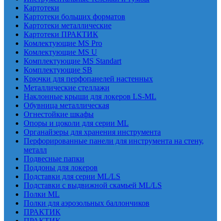
Картотеки
Картотеки больших форматов
Картотеки металлические
Картотеки ПРАКТИК
Комлектующие MS Pro
Комлектующие MS U
Комплектующие MS Standart
Комплектующие SB
Крючки для перфопанелей настенных
Металлические стеллажи
Наклонные крыши для локеров LS-ML
Обувница металлическая
Огнестойкие шкафы
Опоры и цоколи для серии ML
Органайзеры для хранения инструмента
Перфорированные панели для инструмента на стену,
металл
Подвесные папки
Поддоны для локеров
Подставки для серии ML/LS
Подставки с выдвижной скамьей ML/LS
Полки ML
Полки для аэрозольных баллончиков
ПРАКТИК
ПРАКТИК