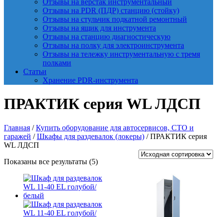
Отзывы на верстак инструментальный
Отзывы на PDR (ПДР) станцию (стойку)
Отзывы на стульчик подкатной ремонтный
Отзывы на ящик для инструмента
Отзывы на станцию диагностическую
Отзывы на полку для электроинструмента
Отзывы на тележку инструментальную с тремя
полками
Статьи
Хранение PDR-инструмента
ПРАКТИК серия WL ЛДСП
Главная
/
Купить оборудование для автосервисов, СТО и
гаражей
/
Шкафы для раздевалок (локеры)
/ ПРАКТИК серия
WL ЛДСП
Показаны все результаты (5)