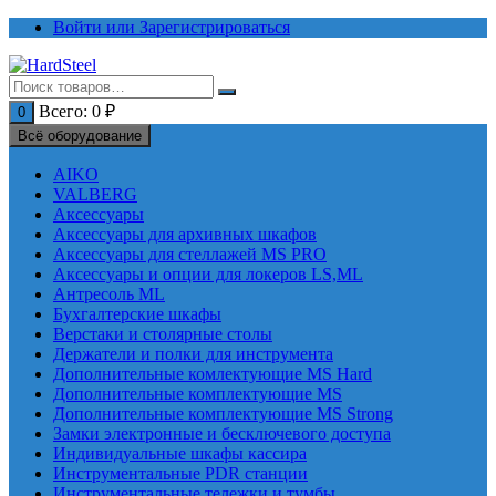
Перейти
Войти или Зарегистрироваться
к
содержимому
Всего:
0
₽
0
Всё оборудование
AIKO
VALBERG
Аксессуары
Аксессуары для архивных шкафов
Аксессуары для стеллажей MS PRO
Аксессуары и опции для локеров LS,ML
Антресоль ML
Бухгалтерские шкафы
Верстаки и столярные столы
Держатели и полки для инструмента
Дополнительные комлектующие MS Hard
Дополнительные комплектующие MS
Дополнительные комплектующие MS Strong
Замки электронные и бесключевого доступа
Индивидуальные шкафы кассира
Инструментальные PDR станции
Инструментальные тележки и тумбы