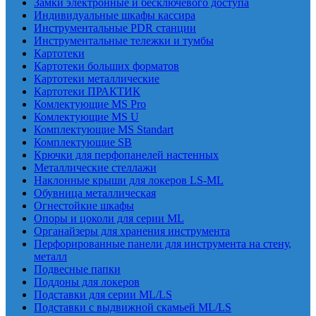
Замки электронные и бесключевого доступа
Индивидуальные шкафы кассира
Инструментальные PDR станции
Инструментальные тележки и тумбы
Картотеки
Картотеки больших форматов
Картотеки металлические
Картотеки ПРАКТИК
Комлектующие MS Pro
Комлектующие MS U
Комплектующие MS Standart
Комплектующие SB
Крючки для перфопанелей настенных
Металлические стеллажи
Наклонные крыши для локеров LS-ML
Обувница металлическая
Огнестойкие шкафы
Опоры и цоколи для серии ML
Органайзеры для хранения инструмента
Перфорированные панели для инструмента на стену,
металл
Подвесные папки
Поддоны для локеров
Подставки для серии ML/LS
Подставки с выдвижной скамьей ML/LS