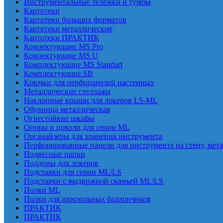
Инструментальные тележки и тумбы
Картотеки
Картотеки больших форматов
Картотеки металлические
Картотеки ПРАКТИК
Комлектующие MS Pro
Комлектующие MS U
Комплектующие MS Standart
Комплектующие SB
Крючки для перфопанелей настенных
Металлические стеллажи
Наклонные крыши для локеров LS-ML
Обувница металлическая
Огнестойкие шкафы
Опоры и цоколи для серии ML
Органайзеры для хранения инструмента
Перфорированные панели для инструмента на стену, мет
Подвесные папки
Поддоны для локеров
Подставки для серии ML/LS
Подставки с выдвижной скамьей ML/LS
Полки ML
Полки для аэрозольных баллончиков
ПРАКТИК
ПРАКТИК