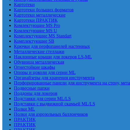
Картотеки
Картотеки больших форматов
Картотеки металлические
Картотеки ПРАКТИК
Комлектующие MS Pro
Комлектующие MS U
Комплектующие MS Standart
Комплектующие SB
Крючки для перфопанелей настенных
Металлические стеллажи
Наклонные крыши для локеров LS-ML
Обувница металлическая
Огнестойкие шкафы
Опоры и цоколи для серии ML
Органайзеры для хранения инструмента
Перфорированные панели для инструмента на стену, мет
Подвесные папки
Поддоны для локеров
Подставки для серии ML/LS
Подставки с выдвижной скамьей ML/LS
Полки ML
Полки для аэрозольных баллончиков
ПРАКТИК
ПРАКТИК
ПРАКТИК