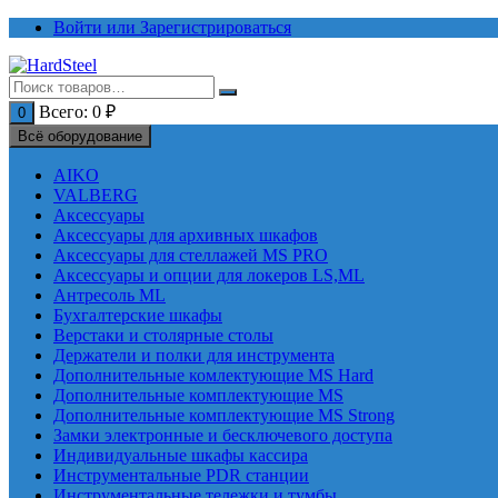
Перейти
Войти или Зарегистрироваться
к
содержимому
Всего:
0
₽
0
Всё оборудование
AIKO
VALBERG
Аксессуары
Аксессуары для архивных шкафов
Аксессуары для стеллажей MS PRO
Аксессуары и опции для локеров LS,ML
Антресоль ML
Бухгалтерские шкафы
Верстаки и столярные столы
Держатели и полки для инструмента
Дополнительные комлектующие MS Hard
Дополнительные комплектующие MS
Дополнительные комплектующие MS Strong
Замки электронные и бесключевого доступа
Индивидуальные шкафы кассира
Инструментальные PDR станции
Инструментальные тележки и тумбы