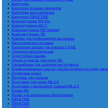
Картотеки
Картотеки больших форматов
Картотеки металлические
Картотеки ПРАКТИК
Комлектующие MS Pro
Комлектующие MS U
Комплектующие MS Standart
Комплектующие SB
Крючки для перфопанелей настенных
Металлические стеллажи
Наклонные крыши для локеров LS-ML
Обувница металлическая
Огнестойкие шкафы
Опоры и цоколи для серии ML
Органайзеры для хранения инструмента
Перфорированные панели для инструмента на стену, мет
Подвесные папки
Поддоны для локеров
Подставки для серии ML/LS
Подставки с выдвижной скамьей ML/LS
Полки ML
Полки для аэрозольных баллончиков
ПРАКТИК
ПРАКТИК
ПРАКТИК