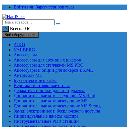
Перейти
Войти или Зарегистрироваться
к
содержимому
Всего:
0
₽
0
Всё оборудование
AIKO
VALBERG
Аксессуары
Аксессуары для архивных шкафов
Аксессуары для стеллажей MS PRO
Аксессуары и опции для локеров LS,ML
Антресоль ML
Бухгалтерские шкафы
Верстаки и столярные столы
Держатели и полки для инструмента
Дополнительные комлектующие MS Hard
Дополнительные комплектующие MS
Дополнительные комплектующие MS Strong
Замки электронные и бесключевого доступа
Индивидуальные шкафы кассира
Инструментальные PDR станции
Инструментальные тележки и тумбы