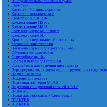
Инструментальные тележки и тумбы
Картотеки
Картотеки больших форматов
Картотеки металлические
Картотеки ПРАКТИК
Комлектующие MS Pro
Комлектующие MS U
Комплектующие MS Standart
Комплектующие SB
Крючки для перфопанелей настенных
Металлические стеллажи
Наклонные крыши для локеров LS-ML
Обувница металлическая
Огнестойкие шкафы
Опоры и цоколи для серии ML
Органайзеры для хранения инструмента
Перфорированные панели для инструмента на стену, мет
Подвесные папки
Поддоны для локеров
Подставки для серии ML/LS
Подставки с выдвижной скамьей ML/LS
Полки ML
Полки для аэрозольных баллончиков
ПРАКТИК
ПРАКТИК