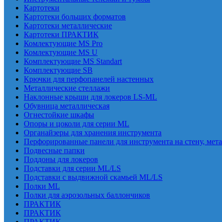
Картотеки
Картотеки больших форматов
Картотеки металлические
Картотеки ПРАКТИК
Комлектующие MS Pro
Комлектующие MS U
Комплектующие MS Standart
Комплектующие SB
Крючки для перфопанелей настенных
Металлические стеллажи
Наклонные крыши для локеров LS-ML
Обувница металлическая
Огнестойкие шкафы
Опоры и цоколи для серии ML
Органайзеры для хранения инструмента
Перфорированные панели для инструмента на стену, мет
Подвесные папки
Поддоны для локеров
Подставки для серии ML/LS
Подставки с выдвижной скамьей ML/LS
Полки ML
Полки для аэрозольных баллончиков
ПРАКТИК
ПРАКТИК
ПРАКТИК