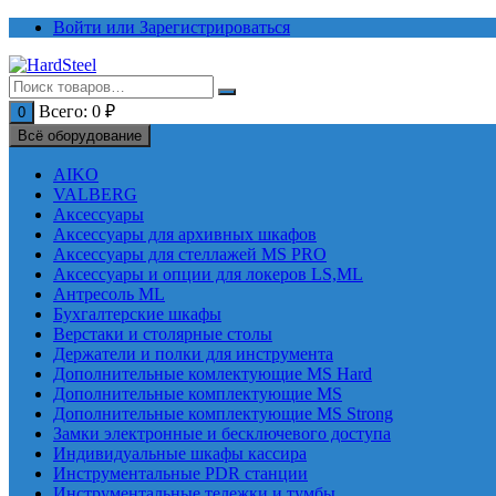
Перейти
Войти или Зарегистрироваться
к
содержимому
Всего:
0
₽
0
Всё оборудование
AIKO
VALBERG
Аксессуары
Аксессуары для архивных шкафов
Аксессуары для стеллажей MS PRO
Аксессуары и опции для локеров LS,ML
Антресоль ML
Бухгалтерские шкафы
Верстаки и столярные столы
Держатели и полки для инструмента
Дополнительные комлектующие MS Hard
Дополнительные комплектующие MS
Дополнительные комплектующие MS Strong
Замки электронные и бесключевого доступа
Индивидуальные шкафы кассира
Инструментальные PDR станции
Инструментальные тележки и тумбы