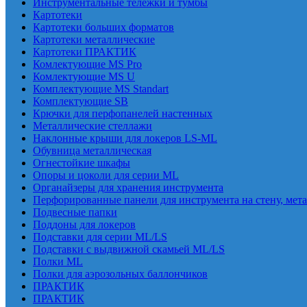
Инструментальные тележки и тумбы
Картотеки
Картотеки больших форматов
Картотеки металлические
Картотеки ПРАКТИК
Комлектующие MS Pro
Комлектующие MS U
Комплектующие MS Standart
Комплектующие SB
Крючки для перфопанелей настенных
Металлические стеллажи
Наклонные крыши для локеров LS-ML
Обувница металлическая
Огнестойкие шкафы
Опоры и цоколи для серии ML
Органайзеры для хранения инструмента
Перфорированные панели для инструмента на стену, мет
Подвесные папки
Поддоны для локеров
Подставки для серии ML/LS
Подставки с выдвижной скамьей ML/LS
Полки ML
Полки для аэрозольных баллончиков
ПРАКТИК
ПРАКТИК