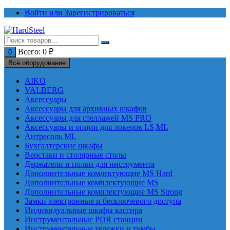
Перейти
Войти или Зарегистрироваться
к
содержимому
Всего:
0
₽
0
Всё оборудование
AIKO
VALBERG
Аксессуары
Аксессуары для архивных шкафов
Аксессуары для стеллажей MS PRO
Аксессуары и опции для локеров LS,ML
Антресоль ML
Бухгалтерские шкафы
Верстаки и столярные столы
Держатели и полки для инструмента
Дополнительные комлектующие MS Hard
Дополнительные комплектующие MS
Дополнительные комплектующие MS Strong
Замки электронные и бесключевого доступа
Индивидуальные шкафы кассира
Инструментальные PDR станции
Инструментальные тележки и тумбы