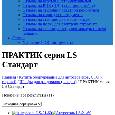
Отзывы на верстак инструментальный
Отзывы на PDR (ПДР) станцию (стойку)
Отзывы на стульчик подкатной ремонтный
Отзывы на ящик для инструмента
Отзывы на станцию диагностическую
Отзывы на полку для электроинструмента
Отзывы на тележку инструментальную с тремя
полками
Статьи
Хранение PDR-инструмента
ПРАКТИК cерия LS
Стандарт
Главная
/
Купить оборудование для автосервисов, СТО и
гаражей
/
Шкафы для раздевалок (локеры)
/ ПРАКТИК cерия
LS Стандарт
Показаны все результаты (11)