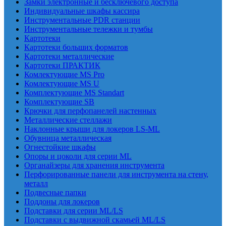
Замки электронные и бесключевого доступа
Индивидуальные шкафы кассира
Инструментальные PDR станции
Инструментальные тележки и тумбы
Картотеки
Картотеки больших форматов
Картотеки металлические
Картотеки ПРАКТИК
Комлектующие MS Pro
Комлектующие MS U
Комплектующие MS Standart
Комплектующие SB
Крючки для перфопанелей настенных
Металлические стеллажи
Наклонные крыши для локеров LS-ML
Обувница металлическая
Огнестойкие шкафы
Опоры и цоколи для серии ML
Органайзеры для хранения инструмента
Перфорированные панели для инструмента на стену,
металл
Подвесные папки
Поддоны для локеров
Подставки для серии ML/LS
Подставки с выдвижной скамьей ML/LS