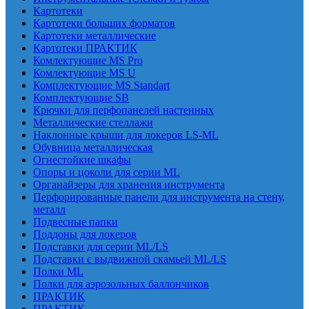
Картотеки
Картотеки больших форматов
Картотеки металлические
Картотеки ПРАКТИК
Комлектующие MS Pro
Комлектующие MS U
Комплектующие MS Standart
Комплектующие SB
Крючки для перфопанелей настенных
Металлические стеллажи
Наклонные крыши для локеров LS-ML
Обувница металлическая
Огнестойкие шкафы
Опоры и цоколи для серии ML
Органайзеры для хранения инструмента
Перфорированные панели для инструмента на стену,
металл
Подвесные папки
Поддоны для локеров
Подставки для серии ML/LS
Подставки с выдвижной скамьей ML/LS
Полки ML
Полки для аэрозольных баллончиков
ПРАКТИК
ПРАКТИК