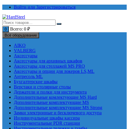
Перейти
Войти или Зарегистрироваться
к
содержимому
Всего:
0
₽
0
Всё оборудование
AIKO
VALBERG
Аксессуары
Аксессуары для архивных шкафов
Аксессуары для стеллажей MS PRO
Аксессуары и опции для локеров LS,ML
Антресоль ML
Бухгалтерские шкафы
Верстаки и столярные столы
Держатели и полки для инструмента
Дополнительные комлектующие MS Hard
Дополнительные комплектующие MS
Дополнительные комплектующие MS Strong
Замки электронные и бесключевого доступа
Индивидуальные шкафы кассира
Инструментальные PDR станции
Инструментальные тележки и тумбы