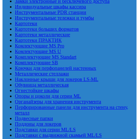
Замки электронные и бесключевого доступа
Индивидуальные шкафы кассира
Инструментальные PDR станции
Инструментальные тележки и тумбы
Картотеки
Картотеки больших форматов
Картотеки металлические
Картотеки ПРАКТИК
Комлектующие MS Pro
Комлектующие MS U
Комплектующие MS Standart
Комплектующие SB
Крючки для перфопанелей настенных
Металлические стеллажи
Наклонные крыши для локеров LS-ML
Обувница металлическая
Огнестойкие шкафы
Опоры и цоколи для серии ML
Органайзеры для хранения инструмента
Перфорированные панели для инструмента на стену,
металл
Подвесные папки
Поддоны для локеров
Подставки для серии ML/LS
Подставки с выдвижной скамьей ML/LS