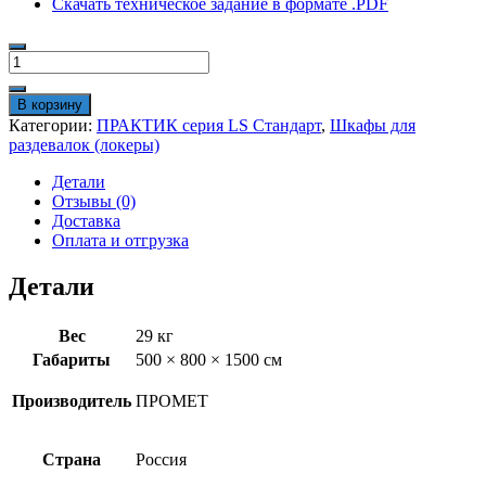
Скачать техническое задание в формате .PDF
Количество
товара
Шкаф
В корзину
для
Категории:
ПРАКТИК cерия LS Стандарт
,
Шкафы для
раздевалок
раздевалок (локеры)
ПРАКТИК
Стандарт
Детали
LS-
Отзывы (0)
21-
Доставка
80
Оплата и отгрузка
(1500)
Детали
Вес
29 кг
Габариты
500 × 800 × 1500 см
Производитель
ПРОМЕТ
Страна
Россия