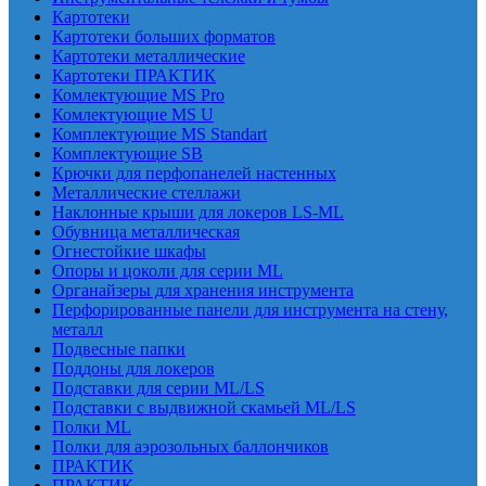
Картотеки
Картотеки больших форматов
Картотеки металлические
Картотеки ПРАКТИК
Комлектующие MS Pro
Комлектующие MS U
Комплектующие MS Standart
Комплектующие SB
Крючки для перфопанелей настенных
Металлические стеллажи
Наклонные крыши для локеров LS-ML
Обувница металлическая
Огнестойкие шкафы
Опоры и цоколи для серии ML
Органайзеры для хранения инструмента
Перфорированные панели для инструмента на стену,
металл
Подвесные папки
Поддоны для локеров
Подставки для серии ML/LS
Подставки с выдвижной скамьей ML/LS
Полки ML
Полки для аэрозольных баллончиков
ПРАКТИК
ПРАКТИК