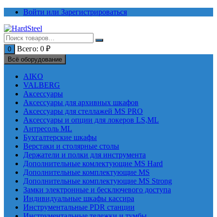
Перейти
Войти или Зарегистрироваться
к
содержимому
Всего:
0
₽
0
Всё оборудование
AIKO
VALBERG
Аксессуары
Аксессуары для архивных шкафов
Аксессуары для стеллажей MS PRO
Аксессуары и опции для локеров LS,ML
Антресоль ML
Бухгалтерские шкафы
Верстаки и столярные столы
Держатели и полки для инструмента
Дополнительные комлектующие MS Hard
Дополнительные комплектующие MS
Дополнительные комплектующие MS Strong
Замки электронные и бесключевого доступа
Индивидуальные шкафы кассира
Инструментальные PDR станции
Инструментальные тележки и тумбы