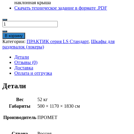
наклонная крыша
Скачать техническое задание в формате .PDF
Количество
товара
Шкаф
В корзину
для
Категории:
ПРАКТИК cерия LS Стандарт
,
Шкафы для
раздевалок
раздевалок (локеры)
ПРАКТИК
Стандарт
Детали
LS-
Отзывы (0)
41
Доставка
Оплата и отгрузка
Детали
Вес
52 кг
Габариты
500 × 1170 × 1830 см
Производитель
ПРОМЕТ
Страна
Россия