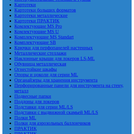
Картотеки
Картотеки больших форматов
Картотеки металлические
Картотеки ПРАКТИК
Комлектующие MS Pro
Комлектующие MS U
Комплектующие MS Standart
Комплектующие SB
Крючки для перфопанелей настенных
Металлические стеллажи
Наклонные крыши для локеров LS-ML
Обувница металлическая
Огнестойкие шкафы
Опоры и цоколи для серии ML
Органайзеры для хранения инструмента
Перфорированные панели для инструмента на стену,
металл
Подвесные папки
Поддоны для локеров
Подставки для серии ML/LS
Подставки с выдвижной скамьей ML/LS
Полки ML
Полки для аэрозольных баллончиков
ПРАКТИК
ПРАКТИК