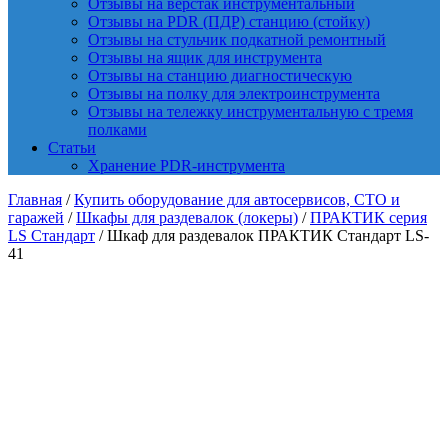
Отзывы на верстак инструментальный
Отзывы на PDR (ПДР) станцию (стойку)
Отзывы на стульчик подкатной ремонтный
Отзывы на ящик для инструмента
Отзывы на станцию диагностическую
Отзывы на полку для электроинструмента
Отзывы на тележку инструментальную с тремя
полками
Статьи
Хранение PDR-инструмента
Главная
/
Купить оборудование для автосервисов, СТО и
гаражей
/
Шкафы для раздевалок (локеры)
/
ПРАКТИК cерия
LS Стандарт
/ Шкаф для раздевалок ПРАКТИК Стандарт LS-
41