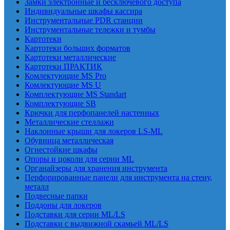
Замки электронные и бесключевого доступа
Индивидуальные шкафы кассира
Инструментальные PDR станции
Инструментальные тележки и тумбы
Картотеки
Картотеки больших форматов
Картотеки металлические
Картотеки ПРАКТИК
Комлектующие MS Pro
Комлектующие MS U
Комплектующие MS Standart
Комплектующие SB
Крючки для перфопанелей настенных
Металлические стеллажи
Наклонные крыши для локеров LS-ML
Обувница металлическая
Огнестойкие шкафы
Опоры и цоколи для серии ML
Органайзеры для хранения инструмента
Перфорированные панели для инструмента на стену,
металл
Подвесные папки
Поддоны для локеров
Подставки для серии ML/LS
Подставки с выдвижной скамьей ML/LS