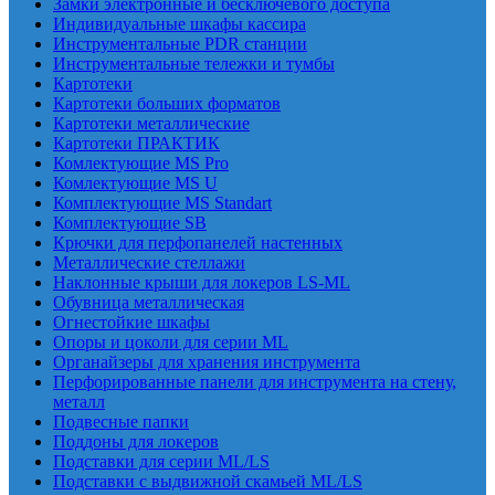
Замки электронные и бесключевого доступа
Индивидуальные шкафы кассира
Инструментальные PDR станции
Инструментальные тележки и тумбы
Картотеки
Картотеки больших форматов
Картотеки металлические
Картотеки ПРАКТИК
Комлектующие MS Pro
Комлектующие MS U
Комплектующие MS Standart
Комплектующие SB
Крючки для перфопанелей настенных
Металлические стеллажи
Наклонные крыши для локеров LS-ML
Обувница металлическая
Огнестойкие шкафы
Опоры и цоколи для серии ML
Органайзеры для хранения инструмента
Перфорированные панели для инструмента на стену,
металл
Подвесные папки
Поддоны для локеров
Подставки для серии ML/LS
Подставки с выдвижной скамьей ML/LS