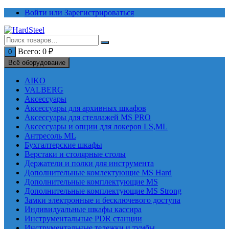
Перейти
Войти или Зарегистрироваться
к
содержимому
Всего:
0
₽
0
Всё оборудование
AIKO
VALBERG
Аксессуары
Аксессуары для архивных шкафов
Аксессуары для стеллажей MS PRO
Аксессуары и опции для локеров LS,ML
Антресоль ML
Бухгалтерские шкафы
Верстаки и столярные столы
Держатели и полки для инструмента
Дополнительные комлектующие MS Hard
Дополнительные комплектующие MS
Дополнительные комплектующие MS Strong
Замки электронные и бесключевого доступа
Индивидуальные шкафы кассира
Инструментальные PDR станции
Инструментальные тележки и тумбы