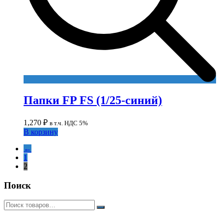
Папки FP FS (1/25-синий)
1,270
₽
в т.ч. НДС 5%
В корзину
←
1
2
Поиск