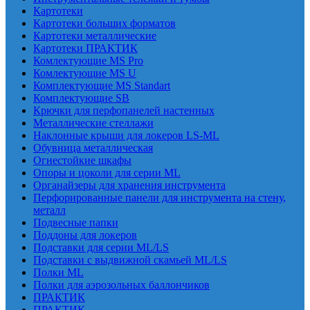
Картотеки
Картотеки больших форматов
Картотеки металлические
Картотеки ПРАКТИК
Комлектующие MS Pro
Комлектующие MS U
Комплектующие MS Standart
Комплектующие SB
Крючки для перфопанелей настенных
Металлические стеллажи
Наклонные крыши для локеров LS-ML
Обувница металлическая
Огнестойкие шкафы
Опоры и цоколи для серии ML
Органайзеры для хранения инструмента
Перфорированные панели для инструмента на стену,
металл
Подвесные папки
Поддоны для локеров
Подставки для серии ML/LS
Подставки с выдвижной скамьей ML/LS
Полки ML
Полки для аэрозольных баллончиков
ПРАКТИК
ПРАКТИК