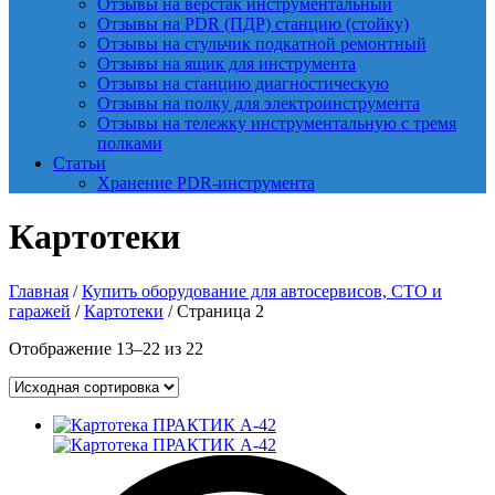
Отзывы на верстак инструментальный
Отзывы на PDR (ПДР) станцию (стойку)
Отзывы на стульчик подкатной ремонтный
Отзывы на ящик для инструмента
Отзывы на станцию диагностическую
Отзывы на полку для электроинструмента
Отзывы на тележку инструментальную с тремя
полками
Статьи
Хранение PDR-инструмента
Картотеки
Главная
/
Купить оборудование для автосервисов, СТО и
гаражей
/
Картотеки
/ Страница 2
Отображение 13–22 из 22