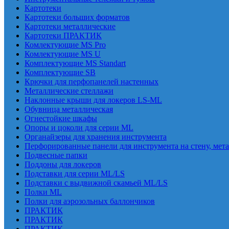
Картотеки
Картотеки больших форматов
Картотеки металлические
Картотеки ПРАКТИК
Комлектующие MS Pro
Комлектующие MS U
Комплектующие MS Standart
Комплектующие SB
Крючки для перфопанелей настенных
Металлические стеллажи
Наклонные крыши для локеров LS-ML
Обувница металлическая
Огнестойкие шкафы
Опоры и цоколи для серии ML
Органайзеры для хранения инструмента
Перфорированные панели для инструмента на стену, мет
Подвесные папки
Поддоны для локеров
Подставки для серии ML/LS
Подставки с выдвижной скамьей ML/LS
Полки ML
Полки для аэрозольных баллончиков
ПРАКТИК
ПРАКТИК
ПРАКТИК