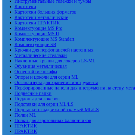
Инструментальные тележки и тумбы
Картотеки
Картотеки больших форматов
Картотеки металлические
Картотеки ПРАКТИК
Комлектующие MS Pro
Комлектующие MS U
Комплектующие MS Standart
Комплектующие SB
Крючки для перфопанелей настенных
Металлические стеллажи
Наклонные крыши для локеров LS-ML
Обувница металлическая
Огнестойкие шкафы
Опоры и цоколи для серии ML
Органайзеры для хранения инструмента
Перфорированные панели для инструмента на стену, мет
Подвесные папки
Поддоны для локеров
Подставки для серии ML/LS
Подставки с выдвижной скамьей ML/LS
Полки ML
Полки для аэрозольных баллончиков
ПРАКТИК
ПРАКТИК