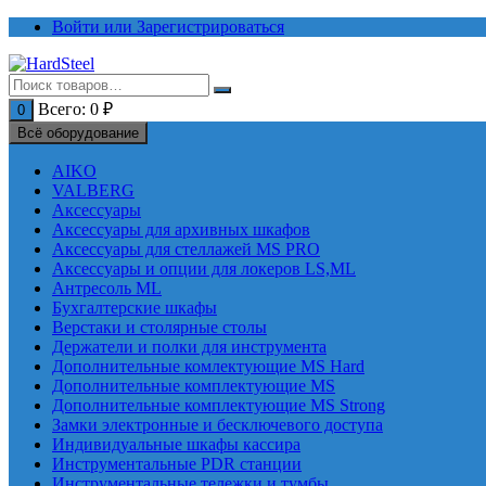
Перейти
Войти или Зарегистрироваться
к
содержимому
Всего:
0
₽
0
Всё оборудование
AIKO
VALBERG
Аксессуары
Аксессуары для архивных шкафов
Аксессуары для стеллажей MS PRO
Аксессуары и опции для локеров LS,ML
Антресоль ML
Бухгалтерские шкафы
Верстаки и столярные столы
Держатели и полки для инструмента
Дополнительные комлектующие MS Hard
Дополнительные комплектующие MS
Дополнительные комплектующие MS Strong
Замки электронные и бесключевого доступа
Индивидуальные шкафы кассира
Инструментальные PDR станции
Инструментальные тележки и тумбы