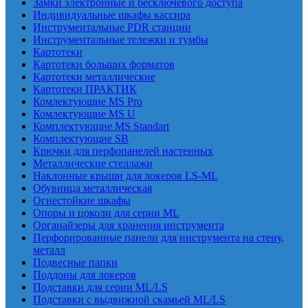
Замки электронные и бесключевого доступа
Индивидуальные шкафы кассира
Инструментальные PDR станции
Инструментальные тележки и тумбы
Картотеки
Картотеки больших форматов
Картотеки металлические
Картотеки ПРАКТИК
Комлектующие MS Pro
Комлектующие MS U
Комплектующие MS Standart
Комплектующие SB
Крючки для перфопанелей настенных
Металлические стеллажи
Наклонные крыши для локеров LS-ML
Обувница металлическая
Огнестойкие шкафы
Опоры и цоколи для серии ML
Органайзеры для хранения инструмента
Перфорированные панели для инструмента на стену,
металл
Подвесные папки
Поддоны для локеров
Подставки для серии ML/LS
Подставки с выдвижной скамьей ML/LS