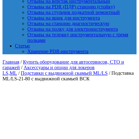
Отзывы на верстак инструментальный
Отзывы на PDR (ПДР) станцию (стойку)
Отзывы на стульчик подкатной ремонтный
Отзывы на ящик для инструмента
Отзывы на станцию диагностическую
Отзывы на полку для электроинструмента
Отзывы на тележку инструментальную с тремя
полками
Статьи
Хранение PDR-инструмента
Главная
/
Купить оборудование для автосервисов, СТО и
гаражей
/
Аксессуары и опции для локеров
LS,ML
/
Подставки с выдвижной скамьей ML/LS
/ Подставка
ML/LS-21-80 с выдвижной скамьей ВСК