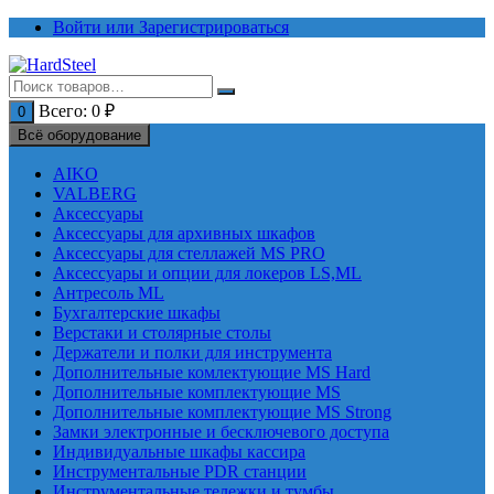
Перейти
Войти или Зарегистрироваться
к
содержимому
Всего:
0
₽
0
Всё оборудование
AIKO
VALBERG
Аксессуары
Аксессуары для архивных шкафов
Аксессуары для стеллажей MS PRO
Аксессуары и опции для локеров LS,ML
Антресоль ML
Бухгалтерские шкафы
Верстаки и столярные столы
Держатели и полки для инструмента
Дополнительные комлектующие MS Hard
Дополнительные комплектующие MS
Дополнительные комплектующие MS Strong
Замки электронные и бесключевого доступа
Индивидуальные шкафы кассира
Инструментальные PDR станции
Инструментальные тележки и тумбы