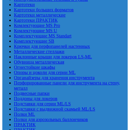
Картотеки
Картотеки больших форматов
Картотеки металлические
Картотеки ПРАКТИК
Комлектующие MS Pro
Комлектующие MS U
Комплектующие MS Standart
Комплектующие SB
Крючки для перфопанелей настенных
Металлические стеллажи
Наклонные крыши для локеров LS-ML
Обувница металлическая
Огнестойкие шкафы
Опоры и цоколи для серии ML
Органайзеры для хранения инструмента
Перфорированные панели для инструмента на стену,
металл
Подвесные папки
Поддоны для локеров
Подставки для серии ML/LS
Подставки с выдвижной скамьей ML/LS
Полки ML
Полки для аэрозольных баллончиков
ПРАКТИК
ПРАКТИК