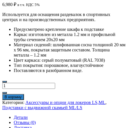
6,980
₽
в т.ч. НДС 5%
Используется для оснащения раздевалок в спортивных
центрах и на производственных предприятиях.
Предусмотрено крепление шкафа к подставке
Каркас изготовлен из металла 1.2 мм и профильной
трубы сечением 20х20 мм
Материал сидений: шлифованная сосна толщиной 20 мм
х 96 мм, покрытая защитным составом. Толщина
металла – 1.2 мм
Цвет каркаса: серый полуматовый (RAL 7038)
Тип покрытия: порошковое, влагоустойчивое
Поставляются в разобранном виде.
Количество
товара
Подставка
В корзину
ML/LS-
Категории:
Аксессуары и опции для локеров LS,ML
,
21-
Подставки с выдвижной скамьей ML/LS
80
с
Детали
выдвижной
Отзывы (0)
скамьей
Доставка