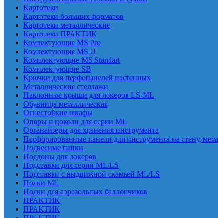
Картотеки
Картотеки больших форматов
Картотеки металлические
Картотеки ПРАКТИК
Комлектующие MS Pro
Комлектующие MS U
Комплектующие MS Standart
Комплектующие SB
Крючки для перфопанелей настенных
Металлические стеллажи
Наклонные крыши для локеров LS-ML
Обувница металлическая
Огнестойкие шкафы
Опоры и цоколи для серии ML
Органайзеры для хранения инструмента
Перфорированные панели для инструмента на стену, мет
Подвесные папки
Поддоны для локеров
Подставки для серии ML/LS
Подставки с выдвижной скамьей ML/LS
Полки ML
Полки для аэрозольных баллончиков
ПРАКТИК
ПРАКТИК
ПРАКТИК