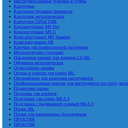
Инструментальные тележки и тумбы
Картотеки
Картотеки больших форматов
Картотеки металлические
Картотеки ПРАКТИК
Комлектующие MS Pro
Комлектующие MS U
Комплектующие MS Standart
Комплектующие SB
Крючки для перфопанелей настенных
Металлические стеллажи
Наклонные крыши для локеров LS-ML
Обувница металлическая
Огнестойкие шкафы
Опоры и цоколи для серии ML
Органайзеры для хранения инструмента
Перфорированные панели для инструмента на стену, мет
Подвесные папки
Поддоны для локеров
Подставки для серии ML/LS
Подставки с выдвижной скамьей ML/LS
Полки ML
Полки для аэрозольных баллончиков
ПРАКТИК
ПРАКТИК