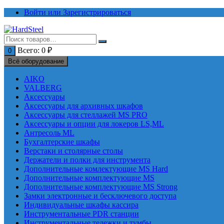
Перейти
Войти или Зарегистрироваться
к
содержимому
Всего:
0
₽
0
Всё оборудование
AIKO
VALBERG
Аксессуары
Аксессуары для архивных шкафов
Аксессуары для стеллажей MS PRO
Аксессуары и опции для локеров LS,ML
Антресоль ML
Бухгалтерские шкафы
Верстаки и столярные столы
Держатели и полки для инструмента
Дополнительные комлектующие MS Hard
Дополнительные комплектующие MS
Дополнительные комплектующие MS Strong
Замки электронные и бесключевого доступа
Индивидуальные шкафы кассира
Инструментальные PDR станции
Инструментальные тележки и тумбы