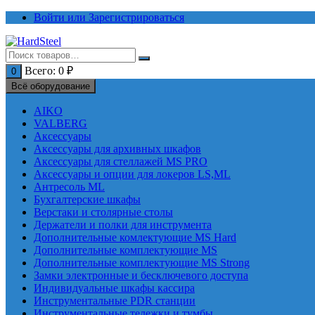
Перейти
Войти или Зарегистрироваться
к
содержимому
Всего:
0
₽
0
Всё оборудование
AIKO
VALBERG
Аксессуары
Аксессуары для архивных шкафов
Аксессуары для стеллажей MS PRO
Аксессуары и опции для локеров LS,ML
Антресоль ML
Бухгалтерские шкафы
Верстаки и столярные столы
Держатели и полки для инструмента
Дополнительные комлектующие MS Hard
Дополнительные комплектующие MS
Дополнительные комплектующие MS Strong
Замки электронные и бесключевого доступа
Индивидуальные шкафы кассира
Инструментальные PDR станции
Инструментальные тележки и тумбы