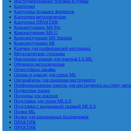
Инструментальные тележки и тумбы
Картотеки
Картотеки больших форматов
Картотеки металлические
Картотеки ПРАКТИК
Комлектующие MS Pro
Комлектующие MS U
Комплектующие MS Standart
Комплектующие SB
Крючки для перфопанелей настенных
Металлические стеллажи
Наклонные крыши для локеров LS-ML
Обувница металлическая
Огнестойкие шкафы
Опоры и цоколи для серии ML
Органайзеры для хранения инструмента
Перфорированные панели для инструмента на стену, мет
Подвесные папки
Поддоны для локеров
Подставки для серии ML/LS
Подставки с выдвижной скамьей ML/LS
Полки ML
Полки для аэрозольных баллончиков
ПРАКТИК
ПРАКТИК