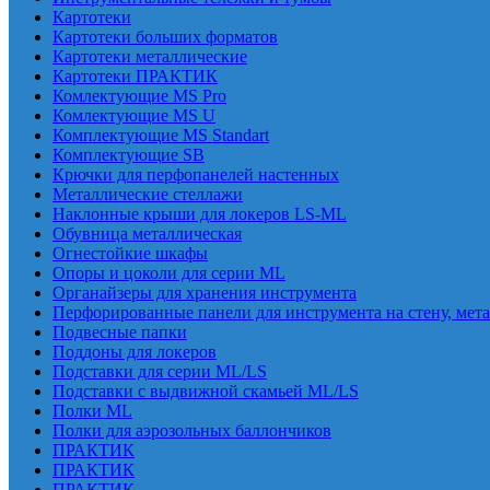
Картотеки
Картотеки больших форматов
Картотеки металлические
Картотеки ПРАКТИК
Комлектующие MS Pro
Комлектующие MS U
Комплектующие MS Standart
Комплектующие SB
Крючки для перфопанелей настенных
Металлические стеллажи
Наклонные крыши для локеров LS-ML
Обувница металлическая
Огнестойкие шкафы
Опоры и цоколи для серии ML
Органайзеры для хранения инструмента
Перфорированные панели для инструмента на стену, мет
Подвесные папки
Поддоны для локеров
Подставки для серии ML/LS
Подставки с выдвижной скамьей ML/LS
Полки ML
Полки для аэрозольных баллончиков
ПРАКТИК
ПРАКТИК
ПРАКТИК