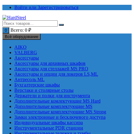
Перейти
Войти или Зарегистрироваться
к
содержимому
Всего:
0
₽
0
Всё оборудование
AIKO
VALBERG
Аксессуары
Аксессуары для архивных шкафов
Аксессуары для стеллажей MS PRO
Аксессуары и опции для локеров LS,ML
Антресоль ML
Бухгалтерские шкафы
Верстаки и столярные столы
Держатели и полки для инструмента
Дополнительные комлектующие MS Hard
Дополнительные комплектующие MS
Дополнительные комплектующие MS Strong
Замки электронные и бесключевого доступа
Индивидуальные шкафы кассира
Инструментальные PDR станции
Инструментальные тележки и тумбы