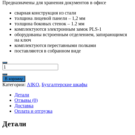
Предназначены для хранения документов в офисе
сварная конструкция из стали
толщина лицевой панели – 1,2 мм
толщина боковых стенок – 1.2 мм
комплектуются электронным замок PLS-1
оборудованы встроенным отделением, запирающимся
на ключ
комплектуются переставными полками
поставляются в собранном виде
Количество
товара
Бухгалтерский
В корзину
шкаф
Категории:
AIKO
,
Бухгалтерские шкафы
AIKO
SL-
Детали
125Т
Отзывы (0)
EL
Доставка
Оплата и отгрузка
Детали