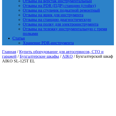
Отзывы на верстак инструментальный
Отзывы на PDR (ПДР) станцию (стойку)
Отзывы на стульчик подкатной ремонтный
Отзывы на ящик для инструмента
Отзывы на станцию диагностическую
Отзывы на полку для электроинструмента
Отзывы на тележку инструментальную с тремя
полками
Статьи
Хранение PDR-инструмента
Главная
/
Купить оборудование для автосервисов, СТО и
гаражей
/
Бухгалтерские шкафы
/
AIKO
/ Бухгалтерский шкаф
AIKO SL-125Т EL