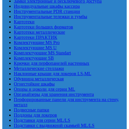
Замки электронные и бесключевого доступа
Индивидуальные шкафы кассира
Инструментальные PDR станции
Инструментальные тележки и тумбы
Картотеки
Картотеки больших форматов
Картотеки металлические
Картотеки ПРАКТИК
Комлектующие MS Pro
Комлектующие MS U
Комплектующие MS Standart
Комплектующие SB
Крючки для перфопанелей настенных
Металлические стеллажи
Наклонные крыши для локеров LS-ML
Обувница металлическая
Огнестойкие шкафы
Опоры и цоколи для серии ML
Органайзеры для хранения инструмента
Перфорированные панели для инструмента на стену,
металл
Подвесные папки
Поддоны для локеров
Подставки для серии ML/LS
Подставки с выдвижной скамьей ML/LS