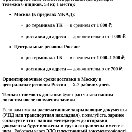
тележка 6 ящиков, 53 кг, 1 место):
Москва (в пределах МКАД)
:
до терминала ТК
— в среднем от
1 800 ₽
;
доставка до адреса
— дополнительно от
1 000 ₽
.
Центральные регионы России
:
до терминала ТК
— в среднем от
1 000–1 500 ₽
;
доставка до адреса
— дополнительно от
700 ₽
.
Ориентировочные сроки доставки в Москву и
центральные регионы России
—
5-7 рабочих дней
.
Точная стоимость доставки
будет рассчитана
нашим
логистом после получения заявки
.
Если вам нужны
распечатанные закрывающие документы
(УПД или транспортная накладная)
, пожалуйста,
заранее
согласуйте это с нашим менеджером до отправки
—
документы будут вложены в груз и отправлены вместе с
ним
. Работаем через
ЭДО (электронный документооборот)
,