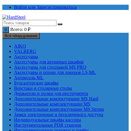
Перейти
Войти или Зарегистрироваться
к
содержимому
Всего:
0
₽
0
Всё оборудование
AIKO
VALBERG
Аксессуары
Аксессуары для архивных шкафов
Аксессуары для стеллажей MS PRO
Аксессуары и опции для локеров LS,ML
Антресоль ML
Бухгалтерские шкафы
Верстаки и столярные столы
Держатели и полки для инструмента
Дополнительные комлектующие MS Hard
Дополнительные комплектующие MS
Дополнительные комплектующие MS Strong
Замки электронные и бесключевого доступа
Индивидуальные шкафы кассира
Инструментальные PDR станции
Инструментальные тележки и тумбы