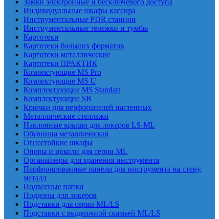
Замки электронные и бесключевого доступа
Индивидуальные шкафы кассира
Инструментальные PDR станции
Инструментальные тележки и тумбы
Картотеки
Картотеки больших форматов
Картотеки металлические
Картотеки ПРАКТИК
Комлектующие MS Pro
Комлектующие MS U
Комплектующие MS Standart
Комплектующие SB
Крючки для перфопанелей настенных
Металлические стеллажи
Наклонные крыши для локеров LS-ML
Обувница металлическая
Огнестойкие шкафы
Опоры и цоколи для серии ML
Органайзеры для хранения инструмента
Перфорированные панели для инструмента на стену,
металл
Подвесные папки
Поддоны для локеров
Подставки для серии ML/LS
Подставки с выдвижной скамьей ML/LS