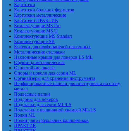
Картотеки
Картотеки больших форматов
Картотеки металлические
Картотеки ПРАКТИК
Комлектующие MS Pro
Комлектующие MS U
Комплектующие MS Standart
Комплектующие SB
Крючки для перфопанелей настенных
Металлические стеллажи
Наклонные крыши для локеров LS-ML
Обувница металлическая
Огнестойкие шкафы
Опоры и цоколи для серии ML
Органайзеры для хранения инструмента
Перфорированные панели для инструмента на стену,
металл
Подвесные папки
Поддоны для локеров
Подставки для серии ML/LS
Подставки с выдвижной скамьей ML/LS
Полки ML
Полки для аэрозольных баллончиков
ПРАКТИК
ПРАКТИК