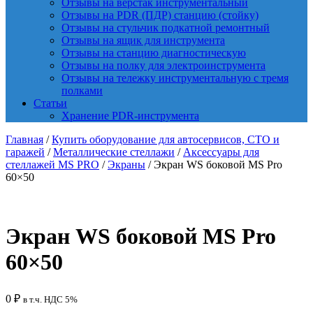
Отзывы на верстак инструментальный
Отзывы на PDR (ПДР) станцию (стойку)
Отзывы на стульчик подкатной ремонтный
Отзывы на ящик для инструмента
Отзывы на станцию диагностическую
Отзывы на полку для электроинструмента
Отзывы на тележку инструментальную с тремя
полками
Статьи
Хранение PDR-инструмента
Главная
/
Купить оборудование для автосервисов, СТО и
гаражей
/
Металлические стеллажи
/
Аксессуары для
стеллажей MS PRO
/
Экраны
/ Экран WS боковой MS Pro
60×50
Экран WS боковой MS Pro
60×50
0
₽
в т.ч. НДС 5%