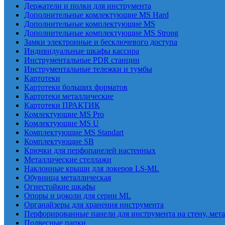
Держатели и полки для инструмента
Дополнительные комлектующие MS Hard
Дополнительные комплектующие MS
Дополнительные комплектующие MS Strong
Замки электронные и бесключевого доступа
Индивидуальные шкафы кассира
Инструментальные PDR станции
Инструментальные тележки и тумбы
Картотеки
Картотеки больших форматов
Картотеки металлические
Картотеки ПРАКТИК
Комлектующие MS Pro
Комлектующие MS U
Комплектующие MS Standart
Комплектующие SB
Крючки для перфопанелей настенных
Металлические стеллажи
Наклонные крыши для локеров LS-ML
Обувница металлическая
Огнестойкие шкафы
Опоры и цоколи для серии ML
Органайзеры для хранения инструмента
Перфорированные панели для инструмента на стену, мет
Подвесные папки