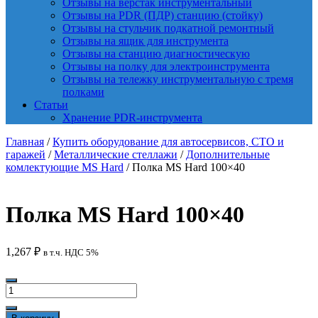
Отзывы на верстак инструментальный
Отзывы на PDR (ПДР) станцию (стойку)
Отзывы на стульчик подкатной ремонтный
Отзывы на ящик для инструмента
Отзывы на станцию диагностическую
Отзывы на полку для электроинструмента
Отзывы на тележку инструментальную с тремя
полками
Статьи
Хранение PDR-инструмента
Главная
/
Купить оборудование для автосервисов, СТО и
гаражей
/
Металлические стеллажи
/
Дополнительные
комлектующие MS Hard
/ Полка MS Hard 100×40
Полка MS Hard 100×40
1,267
₽
в т.ч. НДС 5%
Количество
товара
Полка