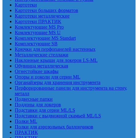
Картотеки
Картотеки больших форматов
Картотеки металлические
Картотеки ПРАКТИК
Комлектующие MS Pro
Комлектующие MS U
Комплектующие MS Standart
Комплектующие SB
Крючки для перфопанелей настенных
Металлические стеллажи
Наклонные крыши для локеров LS-ML
Обувница металлическая
Огнестойкие шкафы
Опоры и цоколи для серии ML
Органайзеры для хранения инструмента
Перфорированные панели для инструмента на стену,
металл
Подвесные папки
Поддоны для локеров
Подставки для серии ML/LS
Подставки с выдвижной скамьей ML/LS
Полки ML
Полки для аэрозольных баллончиков
ПРАКТИК
ПРАКТИК