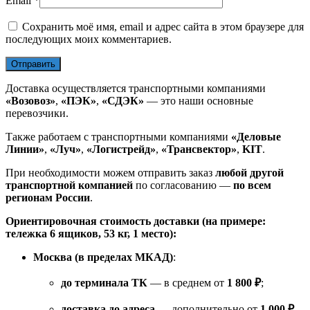
Email
*
Сохранить моё имя, email и адрес сайта в этом браузере для
последующих моих комментариев.
Доставка осуществляется транспортными компаниями
«Возовоз»
,
«ПЭК»
,
«СДЭК»
— это наши основные
перевозчики.
Также работаем с транспортными компаниями
«Деловые
Линии»
,
«Луч»
,
«Логистрейд»
,
«Трансвектор»
,
KIT
.
При необходимости можем отправить заказ
любой другой
транспортной компанией
по согласованию —
по всем
регионам России
.
Ориентировочная стоимость доставки (на примере:
тележка 6 ящиков, 53 кг, 1 место):
Москва (в пределах МКАД)
:
до терминала ТК
— в среднем от
1 800 ₽
;
доставка до адреса
— дополнительно от
1 000 ₽
.