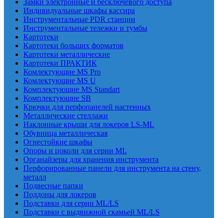
Замки электронные и бесключевого доступа
Индивидуальные шкафы кассира
Инструментальные PDR станции
Инструментальные тележки и тумбы
Картотеки
Картотеки больших форматов
Картотеки металлические
Картотеки ПРАКТИК
Комлектующие MS Pro
Комлектующие MS U
Комплектующие MS Standart
Комплектующие SB
Крючки для перфопанелей настенных
Металлические стеллажи
Наклонные крыши для локеров LS-ML
Обувница металлическая
Огнестойкие шкафы
Опоры и цоколи для серии ML
Органайзеры для хранения инструмента
Перфорированные панели для инструмента на стену,
металл
Подвесные папки
Поддоны для локеров
Подставки для серии ML/LS
Подставки с выдвижной скамьей ML/LS