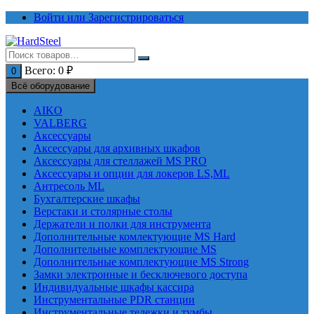
Перейти
Войти или Зарегистрироваться
к
содержимому
Всего:
0
₽
0
Всё оборудование
AIKO
VALBERG
Аксессуары
Аксессуары для архивных шкафов
Аксессуары для стеллажей MS PRO
Аксессуары и опции для локеров LS,ML
Антресоль ML
Бухгалтерские шкафы
Верстаки и столярные столы
Держатели и полки для инструмента
Дополнительные комлектующие MS Hard
Дополнительные комплектующие MS
Дополнительные комплектующие MS Strong
Замки электронные и бесключевого доступа
Индивидуальные шкафы кассира
Инструментальные PDR станции
Инструментальные тележки и тумбы