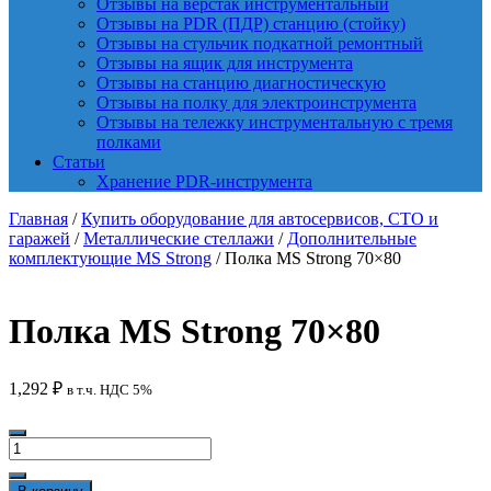
Отзывы на верстак инструментальный
Отзывы на PDR (ПДР) станцию (стойку)
Отзывы на стульчик подкатной ремонтный
Отзывы на ящик для инструмента
Отзывы на станцию диагностическую
Отзывы на полку для электроинструмента
Отзывы на тележку инструментальную с тремя
полками
Статьи
Хранение PDR-инструмента
Главная
/
Купить оборудование для автосервисов, СТО и
гаражей
/
Металлические стеллажи
/
Дополнительные
комплектующие MS Strong
/ Полка MS Strong 70×80
Полка MS Strong 70×80
1,292
₽
в т.ч. НДС 5%
Количество
товара
Полка