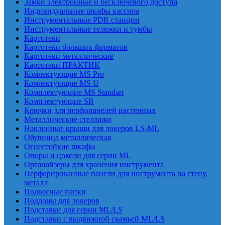
Замки электронные и бесключевого доступа
Индивидуальные шкафы кассира
Инструментальные PDR станции
Инструментальные тележки и тумбы
Картотеки
Картотеки больших форматов
Картотеки металлические
Картотеки ПРАКТИК
Комлектующие MS Pro
Комлектующие MS U
Комплектующие MS Standart
Комплектующие SB
Крючки для перфопанелей настенных
Металлические стеллажи
Наклонные крыши для локеров LS-ML
Обувница металлическая
Огнестойкие шкафы
Опоры и цоколи для серии ML
Органайзеры для хранения инструмента
Перфорированные панели для инструмента на стену,
металл
Подвесные папки
Поддоны для локеров
Подставки для серии ML/LS
Подставки с выдвижной скамьей ML/LS