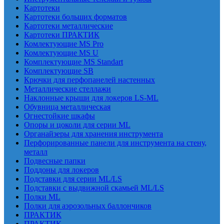
Картотеки
Картотеки больших форматов
Картотеки металлические
Картотеки ПРАКТИК
Комлектующие MS Pro
Комлектующие MS U
Комплектующие MS Standart
Комплектующие SB
Крючки для перфопанелей настенных
Металлические стеллажи
Наклонные крыши для локеров LS-ML
Обувница металлическая
Огнестойкие шкафы
Опоры и цоколи для серии ML
Органайзеры для хранения инструмента
Перфорированные панели для инструмента на стену,
металл
Подвесные папки
Поддоны для локеров
Подставки для серии ML/LS
Подставки с выдвижной скамьей ML/LS
Полки ML
Полки для аэрозольных баллончиков
ПРАКТИК
ПРАКТИК