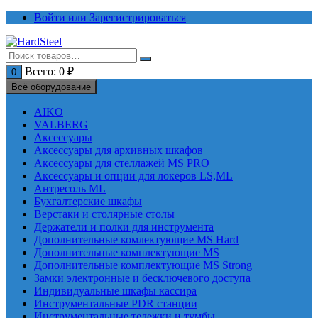
Перейти
Войти или Зарегистрироваться
к
содержимому
Всего:
0
₽
0
Всё оборудование
AIKO
VALBERG
Аксессуары
Аксессуары для архивных шкафов
Аксессуары для стеллажей MS PRO
Аксессуары и опции для локеров LS,ML
Антресоль ML
Бухгалтерские шкафы
Верстаки и столярные столы
Держатели и полки для инструмента
Дополнительные комлектующие MS Hard
Дополнительные комплектующие MS
Дополнительные комплектующие MS Strong
Замки электронные и бесключевого доступа
Индивидуальные шкафы кассира
Инструментальные PDR станции
Инструментальные тележки и тумбы