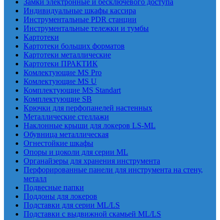
Замки электронные и бесключевого доступа
Индивидуальные шкафы кассира
Инструментальные PDR станции
Инструментальные тележки и тумбы
Картотеки
Картотеки больших форматов
Картотеки металлические
Картотеки ПРАКТИК
Комлектующие MS Pro
Комлектующие MS U
Комплектующие MS Standart
Комплектующие SB
Крючки для перфопанелей настенных
Металлические стеллажи
Наклонные крыши для локеров LS-ML
Обувница металлическая
Огнестойкие шкафы
Опоры и цоколи для серии ML
Органайзеры для хранения инструмента
Перфорированные панели для инструмента на стену,
металл
Подвесные папки
Поддоны для локеров
Подставки для серии ML/LS
Подставки с выдвижной скамьей ML/LS