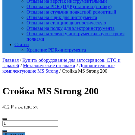
Отзывы на верстак инструментальный
Отзывы на PDR (ПДР) станцию (стойку)
Отзывы на стульчик подкатной ремонтный
Отзывы на ящик для инструмента
Отзывы на станцию диагностическую
Отзывы на полку для электроинструмента
Отзывы на тележку инструментальную с тремя
полками
Статьи
Хранение PDR-инструмента
Главная
/
Купить оборудование для автосервисов, СТО и
гаражей
/
Металлические стеллажи
/
Дополнительные
комплектующие MS Strong
/ Стойка MS Strong 200
Стойка MS Strong 200
412
₽
в т.ч. НДС 5%
Количество
товара
Стойка