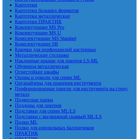
Картотеки
Картотеки больших форматов
Картотеки металлические
Картотеки ПРАКТИК
Комлектующие MS Pro
Комлектующие MS U
Комплектующие MS Standart
Комплектующие SB
Крючки для перфопанелей настенных
Металлические стеллажи
Наклонные крыши для локеров LS-ML
Обувница металлическая
Огнестойкие шкафы
Опоры и цоколи для серии ML
Органайзеры для хранения инструмента
Перфорированные панели для инструмента на стену,
металл
Подвесные папки
Поддоны для локеров
Подставки для серии ML/LS
Подставки с выдвижной скамьей ML/LS
Полки ML
Полки для аэрозольных баллончиков
ПРАКТИК
ПРАКТИК