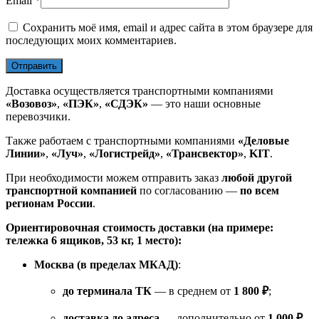
Email
*
Сохранить моё имя, email и адрес сайта в этом браузере для
последующих моих комментариев.
Доставка осуществляется транспортными компаниями
«Возовоз»
,
«ПЭК»
,
«СДЭК»
— это наши основные
перевозчики.
Также работаем с транспортными компаниями
«Деловые
Линии»
,
«Луч»
,
«Логистрейд»
,
«Трансвектор»
,
KIT
.
При необходимости можем отправить заказ
любой другой
транспортной компанией
по согласованию —
по всем
регионам России
.
Ориентировочная стоимость доставки (на примере:
тележка 6 ящиков, 53 кг, 1 место):
Москва (в пределах МКАД)
:
до терминала ТК
— в среднем от
1 800 ₽
;
доставка до адреса
— дополнительно от
1 000 ₽
.