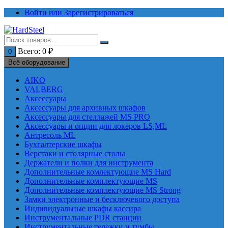
Перейти
Войти или Зарегистрироваться
к
содержимому
Всего:
0
₽
0
Всё оборудование
AIKO
VALBERG
Аксессуары
Аксессуары для архивных шкафов
Аксессуары для стеллажей MS PRO
Аксессуары и опции для локеров LS,ML
Антресоль ML
Бухгалтерские шкафы
Верстаки и столярные столы
Держатели и полки для инструмента
Дополнительные комлектующие MS Hard
Дополнительные комплектующие MS
Дополнительные комплектующие MS Strong
Замки электронные и бесключевого доступа
Индивидуальные шкафы кассира
Инструментальные PDR станции
Инструментальные тележки и тумбы