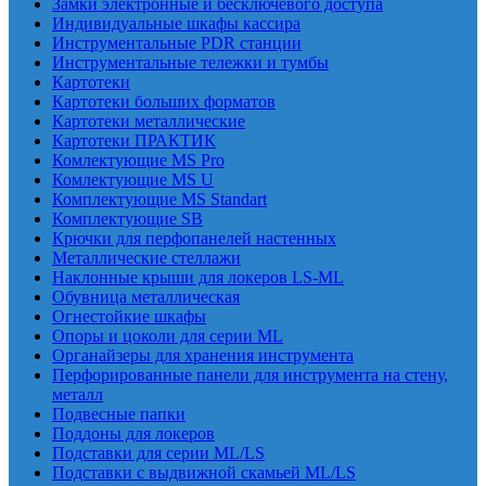
Замки электронные и бесключевого доступа
Индивидуальные шкафы кассира
Инструментальные PDR станции
Инструментальные тележки и тумбы
Картотеки
Картотеки больших форматов
Картотеки металлические
Картотеки ПРАКТИК
Комлектующие MS Pro
Комлектующие MS U
Комплектующие MS Standart
Комплектующие SB
Крючки для перфопанелей настенных
Металлические стеллажи
Наклонные крыши для локеров LS-ML
Обувница металлическая
Огнестойкие шкафы
Опоры и цоколи для серии ML
Органайзеры для хранения инструмента
Перфорированные панели для инструмента на стену,
металл
Подвесные папки
Поддоны для локеров
Подставки для серии ML/LS
Подставки с выдвижной скамьей ML/LS