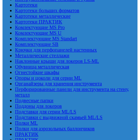
Картотеки
Картотеки больших форматов
Картотеки металлические
Картотеки ПРАКТИК
Комлектующие MS Pro
Комлектующие MS U
Комплектующие MS Standart
Комплектующие SB
Крючки для перфопанелей настенных
Металлические стеллажи
Наклонные крыши для локеров LS-ML
Обувница металлическая
Огнестойкие шкафы
Опоры и цоколи для серии ML
Органайзеры для хранения инструмента
Перфорированные панели для инструмента на стену,
металл
Подвесные папки
Поддоны для локеров
Подставки для серии ML/LS
Подставки с выдвижной скамьей ML/LS
Полки ML
Полки для аэрозольных баллончиков
ПРАКТИК
ПРАКТИК