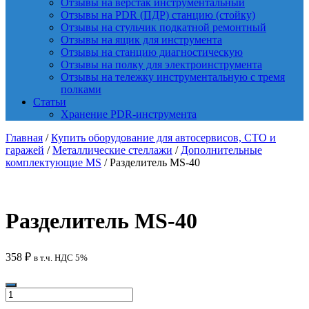
Отзывы на верстак инструментальный
Отзывы на PDR (ПДР) станцию (стойку)
Отзывы на стульчик подкатной ремонтный
Отзывы на ящик для инструмента
Отзывы на станцию диагностическую
Отзывы на полку для электроинструмента
Отзывы на тележку инструментальную с тремя
полками
Статьи
Хранение PDR-инструмента
Главная
/
Купить оборудование для автосервисов, СТО и
гаражей
/
Металлические стеллажи
/
Дополнительные
комплектующие MS
/ Разделитель MS-40
Разделитель MS-40
358
₽
в т.ч. НДС 5%
Количество
товара