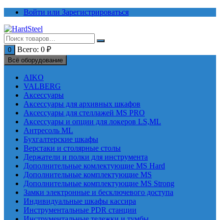
Перейти
Войти или Зарегистрироваться
к
содержимому
Всего:
0
₽
0
Всё оборудование
AIKO
VALBERG
Аксессуары
Аксессуары для архивных шкафов
Аксессуары для стеллажей MS PRO
Аксессуары и опции для локеров LS,ML
Антресоль ML
Бухгалтерские шкафы
Верстаки и столярные столы
Держатели и полки для инструмента
Дополнительные комлектующие MS Hard
Дополнительные комплектующие MS
Дополнительные комплектующие MS Strong
Замки электронные и бесключевого доступа
Индивидуальные шкафы кассира
Инструментальные PDR станции
Инструментальные тележки и тумбы