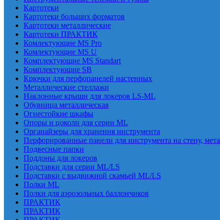
Картотеки
Картотеки больших форматов
Картотеки металлические
Картотеки ПРАКТИК
Комлектующие MS Pro
Комлектующие MS U
Комплектующие MS Standart
Комплектующие SB
Крючки для перфопанелей настенных
Металлические стеллажи
Наклонные крыши для локеров LS-ML
Обувница металлическая
Огнестойкие шкафы
Опоры и цоколи для серии ML
Органайзеры для хранения инструмента
Перфорированные панели для инструмента на стену, мет
Подвесные папки
Поддоны для локеров
Подставки для серии ML/LS
Подставки с выдвижной скамьей ML/LS
Полки ML
Полки для аэрозольных баллончиков
ПРАКТИК
ПРАКТИК
ПРАКТИК