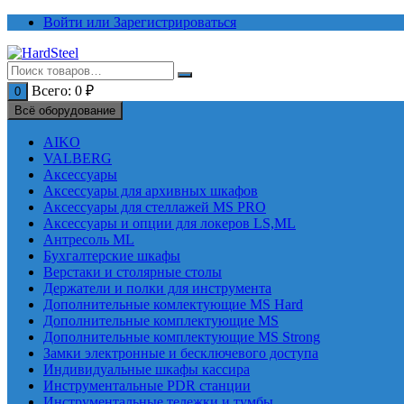
Перейти
Войти или Зарегистрироваться
к
содержимому
Всего:
0
₽
0
Всё оборудование
AIKO
VALBERG
Аксессуары
Аксессуары для архивных шкафов
Аксессуары для стеллажей MS PRO
Аксессуары и опции для локеров LS,ML
Антресоль ML
Бухгалтерские шкафы
Верстаки и столярные столы
Держатели и полки для инструмента
Дополнительные комлектующие MS Hard
Дополнительные комплектующие MS
Дополнительные комплектующие MS Strong
Замки электронные и бесключевого доступа
Индивидуальные шкафы кассира
Инструментальные PDR станции
Инструментальные тележки и тумбы