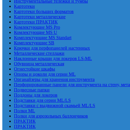
Инструментальные тележки и тумбы
Картотеки
Картотеки больших форматов
Картотеки металлические
Картотеки ПРАКТИК
Комлектующие MS Pro
Комлектующие MS U
Комплектующие MS Standart
Комплектующие SB
Крючки для перфопанелей настенных
Металлические стеллажи
Наклонные крыши для локеров LS-ML
Обувница металлическая
Огнестойкие шкафы
Опоры и цоколи для серии ML
Органайзеры для хранения инструмента
Перфорированные панели для инструмента на стену, мет
Подвесные папки
Поддоны для локеров
Подставки для серии ML/LS
Подставки с выдвижной скамьей ML/LS
Полки ML
Полки для аэрозольных баллончиков
ПРАКТИК
ПРАКТИК