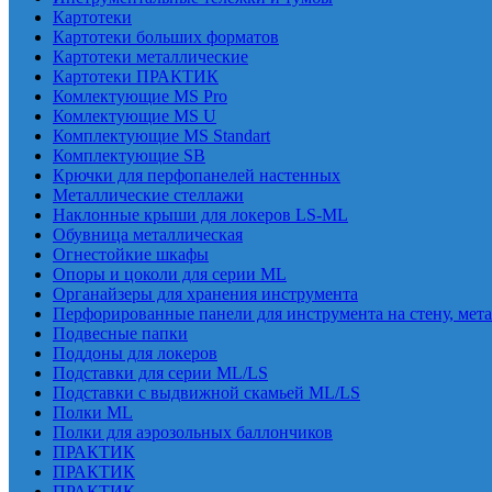
Картотеки
Картотеки больших форматов
Картотеки металлические
Картотеки ПРАКТИК
Комлектующие MS Pro
Комлектующие MS U
Комплектующие MS Standart
Комплектующие SB
Крючки для перфопанелей настенных
Металлические стеллажи
Наклонные крыши для локеров LS-ML
Обувница металлическая
Огнестойкие шкафы
Опоры и цоколи для серии ML
Органайзеры для хранения инструмента
Перфорированные панели для инструмента на стену, мет
Подвесные папки
Поддоны для локеров
Подставки для серии ML/LS
Подставки с выдвижной скамьей ML/LS
Полки ML
Полки для аэрозольных баллончиков
ПРАКТИК
ПРАКТИК
ПРАКТИК