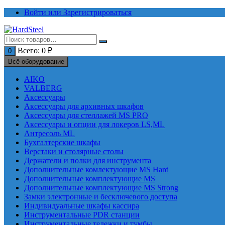
Перейти
Войти или Зарегистрироваться
к
содержимому
Всего:
0
₽
0
Всё оборудование
AIKO
VALBERG
Аксессуары
Аксессуары для архивных шкафов
Аксессуары для стеллажей MS PRO
Аксессуары и опции для локеров LS,ML
Антресоль ML
Бухгалтерские шкафы
Верстаки и столярные столы
Держатели и полки для инструмента
Дополнительные комлектующие MS Hard
Дополнительные комплектующие MS
Дополнительные комплектующие MS Strong
Замки электронные и бесключевого доступа
Индивидуальные шкафы кассира
Инструментальные PDR станции
Инструментальные тележки и тумбы