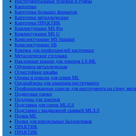
Инструментальные тележки и тумбы
Картотеки
Картотеки больших форматов
Картотеки металлические
Картотеки ПРАКТИК
Комлектующие MS Pro
Комлектующие MS U
Комплектующие MS Standart
Комплектующие SB
Крючки для перфопанелей настенных
Металлические стеллажи
Наклонные крыши для локеров LS-ML
Обувница металлическая
Огнестойкие шкафы
Опоры и цоколи для серии ML
Органайзеры для хранения инструмента
Перфорированные панели для инструмента на стену, мет
Подвесные папки
Поддоны для локеров
Подставки для серии ML/LS
Подставки с выдвижной скамьей ML/LS
Полки ML
Полки для аэрозольных баллончиков
ПРАКТИК
ПРАКТИК