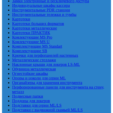
Замки электронные и бесключевого доступа
Индивидуальные шкафы кассира
Инструментальные PDR станции
Инструментальные тележки и тумбы
Картотеки
Картотеки больших форматов
Картотеки металлические
Картотеки ПРАКТИК
Комлектующие MS Pro
Комлектующие MS U
Комплектующие MS Standart
Комплектующие SB
Крючки для перфопанелей настенных
Металлические стеллажи
Наклонные крыши для локеров LS-ML
Обувница металлическая
Огнестойкие шкафы
Опоры и цоколи для серии ML
Органайзеры для хранения инструмента
Перфорированные панели для инструмента на стену,
металл
Подвесные папки
Поддоны для локеров
Подставки для серии ML/LS
Подставки с выдвижной скамьей ML/LS