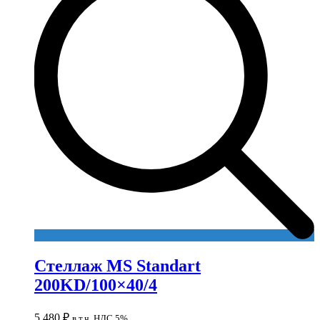
Стеллаж MS Standart
200KD/100×40/4
5,480
₽
в т.ч. НДС 5%