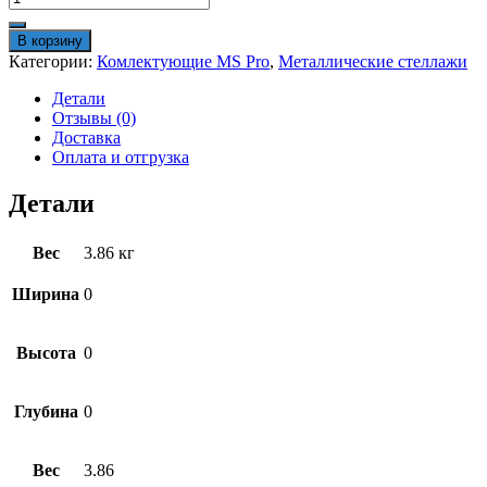
товара
Комплект
В корзину
связей
Категории:
Комлектующие MS Pro
,
Металлические стеллажи
MS
Pro
Детали
200x100
Отзывы (0)
Доставка
Оплата и отгрузка
Детали
Вес
3.86 кг
Ширина
0
Высота
0
Глубина
0
Вес
3.86