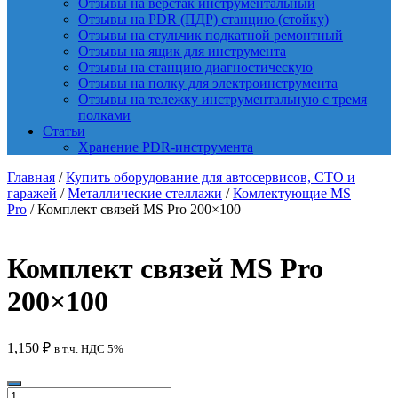
Отзывы на верстак инструментальный
Отзывы на PDR (ПДР) станцию (стойку)
Отзывы на стульчик подкатной ремонтный
Отзывы на ящик для инструмента
Отзывы на станцию диагностическую
Отзывы на полку для электроинструмента
Отзывы на тележку инструментальную с тремя
полками
Статьи
Хранение PDR-инструмента
Главная
/
Купить оборудование для автосервисов, СТО и
гаражей
/
Металлические стеллажи
/
Комлектующие MS
Pro
/ Комплект связей MS Pro 200×100
Комплект связей MS Pro
200×100
1,150
₽
в т.ч. НДС 5%
Количество