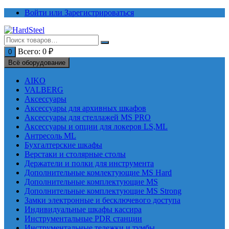
Перейти
Войти или Зарегистрироваться
к
содержимому
Всего:
0
₽
0
Всё оборудование
AIKO
VALBERG
Аксессуары
Аксессуары для архивных шкафов
Аксессуары для стеллажей MS PRO
Аксессуары и опции для локеров LS,ML
Антресоль ML
Бухгалтерские шкафы
Верстаки и столярные столы
Держатели и полки для инструмента
Дополнительные комлектующие MS Hard
Дополнительные комплектующие MS
Дополнительные комплектующие MS Strong
Замки электронные и бесключевого доступа
Индивидуальные шкафы кассира
Инструментальные PDR станции
Инструментальные тележки и тумбы