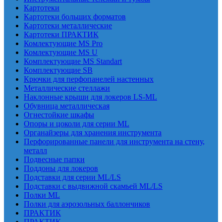
Картотеки
Картотеки больших форматов
Картотеки металлические
Картотеки ПРАКТИК
Комлектующие MS Pro
Комлектующие MS U
Комплектующие MS Standart
Комплектующие SB
Крючки для перфопанелей настенных
Металлические стеллажи
Наклонные крыши для локеров LS-ML
Обувница металлическая
Огнестойкие шкафы
Опоры и цоколи для серии ML
Органайзеры для хранения инструмента
Перфорированные панели для инструмента на стену,
металл
Подвесные папки
Поддоны для локеров
Подставки для серии ML/LS
Подставки с выдвижной скамьей ML/LS
Полки ML
Полки для аэрозольных баллончиков
ПРАКТИК
ПРАКТИК