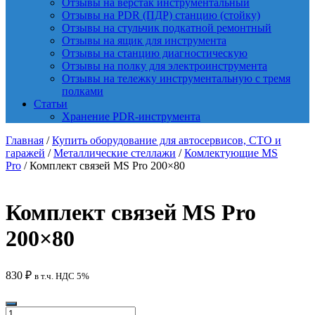
Отзывы на верстак инструментальный
Отзывы на PDR (ПДР) станцию (стойку)
Отзывы на стульчик подкатной ремонтный
Отзывы на ящик для инструмента
Отзывы на станцию диагностическую
Отзывы на полку для электроинструмента
Отзывы на тележку инструментальную с тремя
полками
Статьи
Хранение PDR-инструмента
Главная
/
Купить оборудование для автосервисов, СТО и
гаражей
/
Металлические стеллажи
/
Комлектующие MS
Pro
/ Комплект связей MS Pro 200×80
Комплект связей MS Pro
200×80
830
₽
в т.ч. НДС 5%
Количество