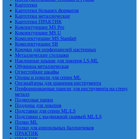
Картотеки
Картотеки больших форматов
Картотеки металлические
Картотеки ПРАКТИК
Комлектующие MS Pro
Комлектующие MS U
Комплектующие MS Standart
Комплектующие SB
Крючки для перфопанелей настенных
Металлические стеллажи
Наклонные крыши для локеров LS-ML
Обувница металлическая
Огнестойкие шкафы
Опоры и цоколи для серии ML
Органайзеры для хранения инструмента
Перфорированные панели для инструмента на стену,
металл
Подвесные папки
Поддоны для локеров
Подставки для серии ML/LS
Подставки с выдвижной скамьей ML/LS
Полки ML
Полки для аэрозольных баллончиков
ПРАКТИК
ПРАКТИК