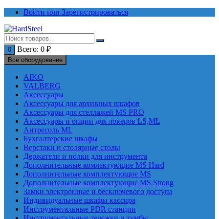
Перейти
Войти или Зарегистрироваться
к
содержимому
Всего:
0
₽
0
Всё оборудование
AIKO
VALBERG
Аксессуары
Аксессуары для архивных шкафов
Аксессуары для стеллажей MS PRO
Аксессуары и опции для локеров LS,ML
Антресоль ML
Бухгалтерские шкафы
Верстаки и столярные столы
Держатели и полки для инструмента
Дополнительные комлектующие MS Hard
Дополнительные комплектующие MS
Дополнительные комплектующие MS Strong
Замки электронные и бесключевого доступа
Индивидуальные шкафы кассира
Инструментальные PDR станции
Инструментальные тележки и тумбы