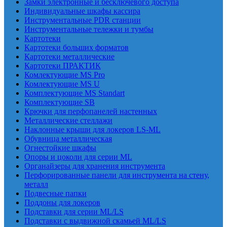
Замки электронные и бесключевого доступа
Индивидуальные шкафы кассира
Инструментальные PDR станции
Инструментальные тележки и тумбы
Картотеки
Картотеки больших форматов
Картотеки металлические
Картотеки ПРАКТИК
Комлектующие MS Pro
Комлектующие MS U
Комплектующие MS Standart
Комплектующие SB
Крючки для перфопанелей настенных
Металлические стеллажи
Наклонные крыши для локеров LS-ML
Обувница металлическая
Огнестойкие шкафы
Опоры и цоколи для серии ML
Органайзеры для хранения инструмента
Перфорированные панели для инструмента на стену,
металл
Подвесные папки
Поддоны для локеров
Подставки для серии ML/LS
Подставки с выдвижной скамьей ML/LS