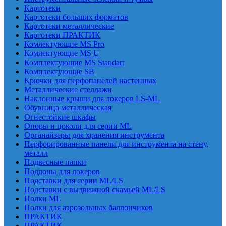
Картотеки
Картотеки больших форматов
Картотеки металлические
Картотеки ПРАКТИК
Комлектующие MS Pro
Комлектующие MS U
Комплектующие MS Standart
Комплектующие SB
Крючки для перфопанелей настенных
Металлические стеллажи
Наклонные крыши для локеров LS-ML
Обувница металлическая
Огнестойкие шкафы
Опоры и цоколи для серии ML
Органайзеры для хранения инструмента
Перфорированные панели для инструмента на стену,
металл
Подвесные папки
Поддоны для локеров
Подставки для серии ML/LS
Подставки с выдвижной скамьей ML/LS
Полки ML
Полки для аэрозольных баллончиков
ПРАКТИК
ПРАКТИК