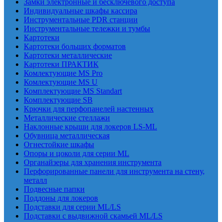
Замки электронные и бесключевого доступа
Индивидуальные шкафы кассира
Инструментальные PDR станции
Инструментальные тележки и тумбы
Картотеки
Картотеки больших форматов
Картотеки металлические
Картотеки ПРАКТИК
Комлектующие MS Pro
Комлектующие MS U
Комплектующие MS Standart
Комплектующие SB
Крючки для перфопанелей настенных
Металлические стеллажи
Наклонные крыши для локеров LS-ML
Обувница металлическая
Огнестойкие шкафы
Опоры и цоколи для серии ML
Органайзеры для хранения инструмента
Перфорированные панели для инструмента на стену,
металл
Подвесные папки
Поддоны для локеров
Подставки для серии ML/LS
Подставки с выдвижной скамьей ML/LS