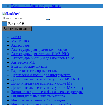
Перейти
Войти или Зарегистрироваться
к
содержимому
Всего:
0
₽
0
Всё оборудование
AIKO
VALBERG
Аксессуары
Аксессуары для архивных шкафов
Аксессуары для стеллажей MS PRO
Аксессуары и опции для локеров LS,ML
Антресоль ML
Бухгалтерские шкафы
Верстаки и столярные столы
Держатели и полки для инструмента
Дополнительные комлектующие MS Hard
Дополнительные комплектующие MS
Дополнительные комплектующие MS Strong
Замки электронные и бесключевого доступа
Индивидуальные шкафы кассира
Инструментальные PDR станции
Инструментальные тележки и тумбы