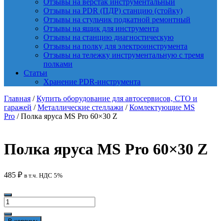
Отзывы на верстак инструментальный
Отзывы на PDR (ПДР) станцию (стойку)
Отзывы на стульчик подкатной ремонтный
Отзывы на ящик для инструмента
Отзывы на станцию диагностическую
Отзывы на полку для электроинструмента
Отзывы на тележку инструментальную с тремя
полками
Статьи
Хранение PDR-инструмента
Главная
/
Купить оборудование для автосервисов, СТО и
гаражей
/
Металлические стеллажи
/
Комлектующие MS
Pro
/ Полка яруса MS Pro 60×30 Z
Полка яруса MS Pro 60×30 Z
485
₽
в т.ч. НДС 5%
Количество
товара
Полка