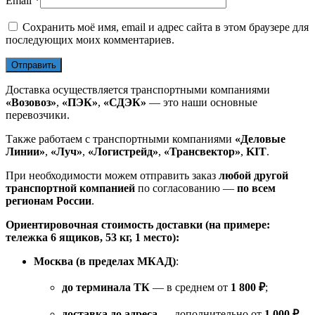
Email
*
Сохранить моё имя, email и адрес сайта в этом браузере для
последующих моих комментариев.
Доставка осуществляется транспортными компаниями
«Возовоз»
,
«ПЭК»
,
«СДЭК»
— это наши основные
перевозчики.
Также работаем с транспортными компаниями
«Деловые
Линии»
,
«Луч»
,
«Логистрейд»
,
«Трансвектор»
,
KIT
.
При необходимости можем отправить заказ
любой другой
транспортной компанией
по согласованию —
по всем
регионам России
.
Ориентировочная стоимость доставки (на примере:
тележка 6 ящиков, 53 кг, 1 место):
Москва (в пределах МКАД)
:
до терминала ТК
— в среднем от
1 800 ₽
;
доставка до адреса
— дополнительно от
1 000 ₽
.