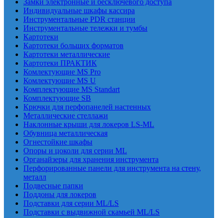
Замки электронные и бесключевого доступа
Индивидуальные шкафы кассира
Инструментальные PDR станции
Инструментальные тележки и тумбы
Картотеки
Картотеки больших форматов
Картотеки металлические
Картотеки ПРАКТИК
Комлектующие MS Pro
Комлектующие MS U
Комплектующие MS Standart
Комплектующие SB
Крючки для перфопанелей настенных
Металлические стеллажи
Наклонные крыши для локеров LS-ML
Обувница металлическая
Огнестойкие шкафы
Опоры и цоколи для серии ML
Органайзеры для хранения инструмента
Перфорированные панели для инструмента на стену,
металл
Подвесные папки
Поддоны для локеров
Подставки для серии ML/LS
Подставки с выдвижной скамьей ML/LS