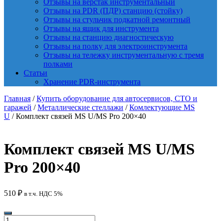
Отзывы на верстак инструментальный
Отзывы на PDR (ПДР) станцию (стойку)
Отзывы на стульчик подкатной ремонтный
Отзывы на ящик для инструмента
Отзывы на станцию диагностическую
Отзывы на полку для электроинструмента
Отзывы на тележку инструментальную с тремя
полками
Статьи
Хранение PDR-инструмента
Главная
/
Купить оборудование для автосервисов, СТО и
гаражей
/
Металлические стеллажи
/
Комлектующие MS
U
/ Комплект связей MS U/MS Pro 200×40
Комплект связей MS U/MS
Pro 200×40
510
₽
в т.ч. НДС 5%
Количество