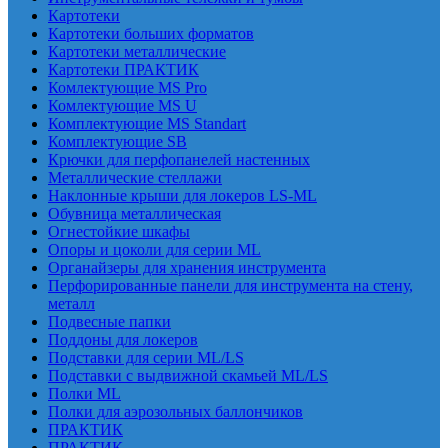
Картотеки
Картотеки больших форматов
Картотеки металлические
Картотеки ПРАКТИК
Комлектующие MS Pro
Комлектующие MS U
Комплектующие MS Standart
Комплектующие SB
Крючки для перфопанелей настенных
Металлические стеллажи
Наклонные крыши для локеров LS-ML
Обувница металлическая
Огнестойкие шкафы
Опоры и цоколи для серии ML
Органайзеры для хранения инструмента
Перфорированные панели для инструмента на стену,
металл
Подвесные папки
Поддоны для локеров
Подставки для серии ML/LS
Подставки с выдвижной скамьей ML/LS
Полки ML
Полки для аэрозольных баллончиков
ПРАКТИК
ПРАКТИК