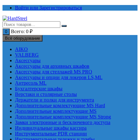
Перейти
Войти или Зарегистрироваться
к
содержимому
Всего:
0
₽
0
Всё оборудование
AIKO
VALBERG
Аксессуары
Аксессуары для архивных шкафов
Аксессуары для стеллажей MS PRO
Аксессуары и опции для локеров LS,ML
Антресоль ML
Бухгалтерские шкафы
Верстаки и столярные столы
Держатели и полки для инструмента
Дополнительные комлектующие MS Hard
Дополнительные комплектующие MS
Дополнительные комплектующие MS Strong
Замки электронные и бесключевого доступа
Индивидуальные шкафы кассира
Инструментальные PDR станции
Инструментальные тележки и тумбы