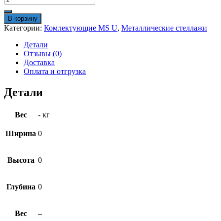
товара
Комплект
В корзину
связей
Категории:
Комлектующие MS U
,
Металлические стеллажи
MS
U/MS
Детали
Pro
Отзывы (0)
200x40
Доставка
Оплата и отгрузка
Детали
Вес
- кг
Ширина
0
Высота
0
Глубина
0
Вес
–