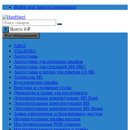
Перейти
Войти или Зарегистрироваться
к
содержимому
Всего:
0
₽
0
Всё оборудование
AIKO
VALBERG
Аксессуары
Аксессуары для архивных шкафов
Аксессуары для стеллажей MS PRO
Аксессуары и опции для локеров LS,ML
Антресоль ML
Бухгалтерские шкафы
Верстаки и столярные столы
Держатели и полки для инструмента
Дополнительные комлектующие MS Hard
Дополнительные комплектующие MS
Дополнительные комплектующие MS Strong
Замки электронные и бесключевого доступа
Индивидуальные шкафы кассира
Инструментальные PDR станции
Инструментальные тележки и тумбы