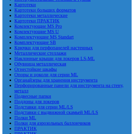
Картотеки
Картотеки больших форматов
Картотеки металлические
Картотеки ПРАКТИК
Комлектующие MS Pro
Комлектующие MS U
Комплектующие MS Standart
Комплектующие SB
Крючки для перфопанелей настенных
Металлические стеллажи
Наклонные крыши для локеров LS-ML
Обувница металлическая
Огнестойкие шкафы
Опоры и цоколи для серии ML
Органайзеры для хранения инструмента
Перфорированные панели для инструмента на стену,
металл
Подвесные папки
Поддоны для локеров
Подставки для серии ML/LS
Подставки с выдвижной скамьей ML/LS
Полки ML
Полки для аэрозольных баллончиков
ПРАКТИК
ПРАКТИК