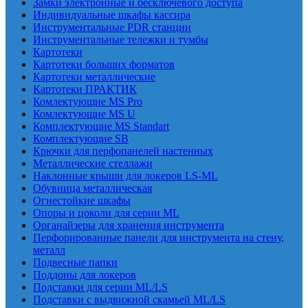
Замки электронные и бесключевого доступа
Индивидуальные шкафы кассира
Инструментальные PDR станции
Инструментальные тележки и тумбы
Картотеки
Картотеки больших форматов
Картотеки металлические
Картотеки ПРАКТИК
Комлектующие MS Pro
Комлектующие MS U
Комплектующие MS Standart
Комплектующие SB
Крючки для перфопанелей настенных
Металлические стеллажи
Наклонные крыши для локеров LS-ML
Обувница металлическая
Огнестойкие шкафы
Опоры и цоколи для серии ML
Органайзеры для хранения инструмента
Перфорированные панели для инструмента на стену,
металл
Подвесные папки
Поддоны для локеров
Подставки для серии ML/LS
Подставки с выдвижной скамьей ML/LS