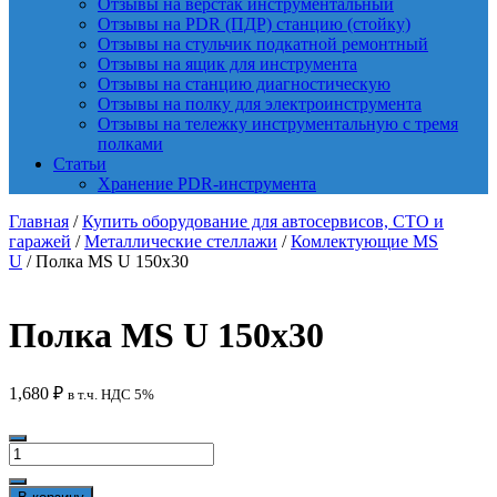
Отзывы на верстак инструментальный
Отзывы на PDR (ПДР) станцию (стойку)
Отзывы на стульчик подкатной ремонтный
Отзывы на ящик для инструмента
Отзывы на станцию диагностическую
Отзывы на полку для электроинструмента
Отзывы на тележку инструментальную с тремя
полками
Статьи
Хранение PDR-инструмента
Главная
/
Купить оборудование для автосервисов, СТО и
гаражей
/
Металлические стеллажи
/
Комлектующие MS
U
/ Полка MS U 150х30
Полка MS U 150х30
1,680
₽
в т.ч. НДС 5%
Количество
товара
Полка