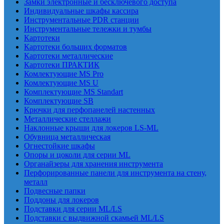
Замки электронные и бесключевого доступа
Индивидуальные шкафы кассира
Инструментальные PDR станции
Инструментальные тележки и тумбы
Картотеки
Картотеки больших форматов
Картотеки металлические
Картотеки ПРАКТИК
Комлектующие MS Pro
Комлектующие MS U
Комплектующие MS Standart
Комплектующие SB
Крючки для перфопанелей настенных
Металлические стеллажи
Наклонные крыши для локеров LS-ML
Обувница металлическая
Огнестойкие шкафы
Опоры и цоколи для серии ML
Органайзеры для хранения инструмента
Перфорированные панели для инструмента на стену,
металл
Подвесные папки
Поддоны для локеров
Подставки для серии ML/LS
Подставки с выдвижной скамьей ML/LS