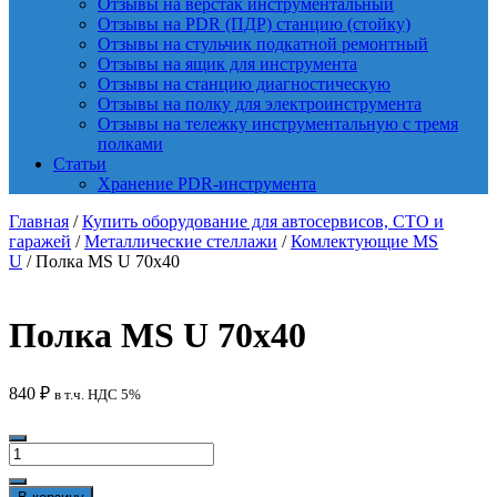
Отзывы на верстак инструментальный
Отзывы на PDR (ПДР) станцию (стойку)
Отзывы на стульчик подкатной ремонтный
Отзывы на ящик для инструмента
Отзывы на станцию диагностическую
Отзывы на полку для электроинструмента
Отзывы на тележку инструментальную с тремя
полками
Статьи
Хранение PDR-инструмента
Главная
/
Купить оборудование для автосервисов, СТО и
гаражей
/
Металлические стеллажи
/
Комлектующие MS
U
/ Полка MS U 70х40
Полка MS U 70х40
840
₽
в т.ч. НДС 5%
Количество
товара
Полка