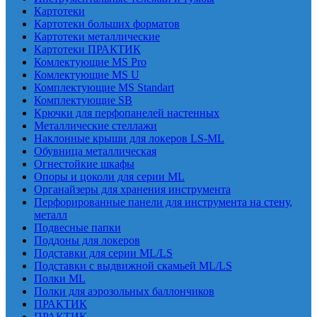
Картотеки
Картотеки больших форматов
Картотеки металлические
Картотеки ПРАКТИК
Комлектующие MS Pro
Комлектующие MS U
Комплектующие MS Standart
Комплектующие SB
Крючки для перфопанелей настенных
Металлические стеллажи
Наклонные крыши для локеров LS-ML
Обувница металлическая
Огнестойкие шкафы
Опоры и цоколи для серии ML
Органайзеры для хранения инструмента
Перфорированные панели для инструмента на стену,
металл
Подвесные папки
Поддоны для локеров
Подставки для серии ML/LS
Подставки с выдвижной скамьей ML/LS
Полки ML
Полки для аэрозольных баллончиков
ПРАКТИК
ПРАКТИК