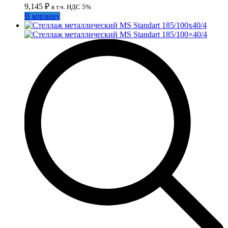
9,145
₽
в т.ч. НДС 5%
В корзину