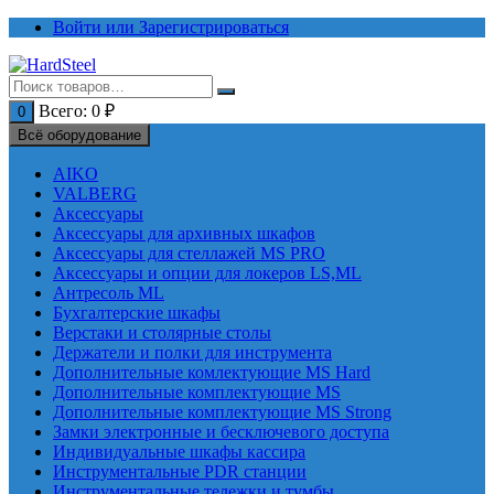
Перейти
Войти или Зарегистрироваться
к
содержимому
Всего:
0
₽
0
Всё оборудование
AIKO
VALBERG
Аксессуары
Аксессуары для архивных шкафов
Аксессуары для стеллажей MS PRO
Аксессуары и опции для локеров LS,ML
Антресоль ML
Бухгалтерские шкафы
Верстаки и столярные столы
Держатели и полки для инструмента
Дополнительные комлектующие MS Hard
Дополнительные комплектующие MS
Дополнительные комплектующие MS Strong
Замки электронные и бесключевого доступа
Индивидуальные шкафы кассира
Инструментальные PDR станции
Инструментальные тележки и тумбы