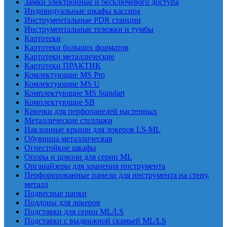
Замки электронные и бесключевого доступа
Индивидуальные шкафы кассира
Инструментальные PDR станции
Инструментальные тележки и тумбы
Картотеки
Картотеки больших форматов
Картотеки металлические
Картотеки ПРАКТИК
Комлектующие MS Pro
Комлектующие MS U
Комплектующие MS Standart
Комплектующие SB
Крючки для перфопанелей настенных
Металлические стеллажи
Наклонные крыши для локеров LS-ML
Обувница металлическая
Огнестойкие шкафы
Опоры и цоколи для серии ML
Органайзеры для хранения инструмента
Перфорированные панели для инструмента на стену,
металл
Подвесные папки
Поддоны для локеров
Подставки для серии ML/LS
Подставки с выдвижной скамьей ML/LS