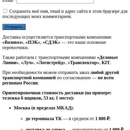
Email
*
Сохранить моё имя, email и адрес сайта в этом браузере для
последующих моих комментариев.
Доставка осуществляется транспортными компаниями
«Возовоз»
,
«ПЭК»
,
«СДЭК»
— это наши основные
перевозчики.
Также работаем с транспортными компаниями
«Деловые
Линии»
,
«Луч»
,
«Логистрейд»
,
«Трансвектор»
,
KIT
.
При необходимости можем отправить заказ
любой другой
транспортной компанией
по согласованию —
по всем
регионам России
.
Ориентировочная стоимость доставки (на примере:
тележка 6 ящиков, 53 кг, 1 место):
Москва (в пределах МКАД)
:
до терминала ТК
— в среднем от
1 800 ₽
;
доставка до адреса
— дополнительно от
1 000 ₽
.