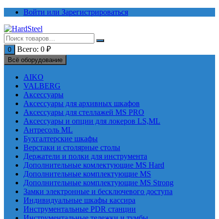
Перейти
Войти или Зарегистрироваться
к
содержимому
Всего:
0
₽
0
Всё оборудование
AIKO
VALBERG
Аксессуары
Аксессуары для архивных шкафов
Аксессуары для стеллажей MS PRO
Аксессуары и опции для локеров LS,ML
Антресоль ML
Бухгалтерские шкафы
Верстаки и столярные столы
Держатели и полки для инструмента
Дополнительные комлектующие MS Hard
Дополнительные комплектующие MS
Дополнительные комплектующие MS Strong
Замки электронные и бесключевого доступа
Индивидуальные шкафы кассира
Инструментальные PDR станции
Инструментальные тележки и тумбы