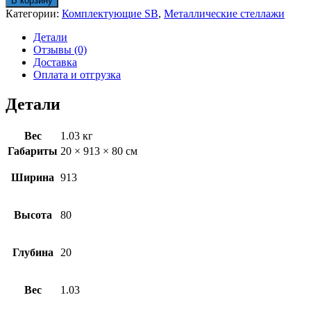
В корзину
поперечная
Категории:
Комплектующие SB
,
Металлические стеллажи
SB
91
Детали
Отзывы (0)
Доставка
Оплата и отгрузка
Детали
Вес
1.03 кг
Габариты
20 × 913 × 80 см
Ширина
913
Высота
80
Глубина
20
Вес
1.03