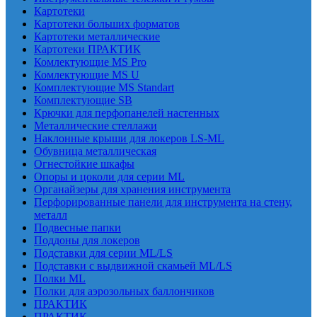
Картотеки
Картотеки больших форматов
Картотеки металлические
Картотеки ПРАКТИК
Комлектующие MS Pro
Комлектующие MS U
Комплектующие MS Standart
Комплектующие SB
Крючки для перфопанелей настенных
Металлические стеллажи
Наклонные крыши для локеров LS-ML
Обувница металлическая
Огнестойкие шкафы
Опоры и цоколи для серии ML
Органайзеры для хранения инструмента
Перфорированные панели для инструмента на стену,
металл
Подвесные папки
Поддоны для локеров
Подставки для серии ML/LS
Подставки с выдвижной скамьей ML/LS
Полки ML
Полки для аэрозольных баллончиков
ПРАКТИК
ПРАКТИК