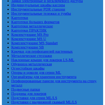
Замки электронные и бесключевого доступа
Индивидуальные шкафы кассира
Инструментальные PDR станции
Инструментальные тележки и тумбы
Картотеки
Картотеки больших форматов
Картотеки металлические
Картотеки ПРАКТИК
Комлектующие MS Pro
Комлектующие MS U
Комплектующие MS Standart
Комплектующие SB
Крючки для перфопанелей настенных
Металлические стеллажи
Наклонные крыши для локеров LS-ML
Обувница металлическая
Огнестойкие шкафы
Опоры и цоколи для серии ML
Органайзеры для хранения инструмента
Перфорированные панели для инструмента на стену,
металл
Подвесные папки
Поддоны для локеров
Подставки для серии ML/LS
Подставки с выдвижной скамьей ML/LS