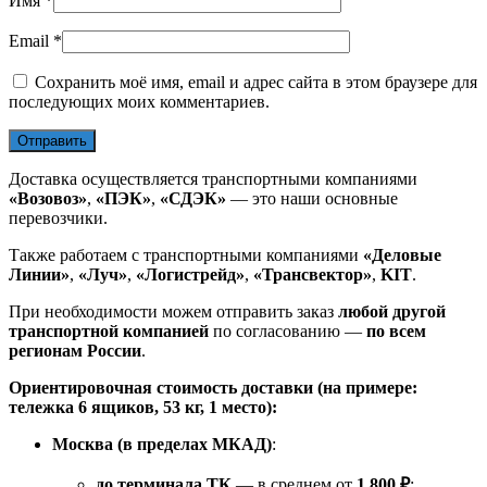
Имя
*
Email
*
Сохранить моё имя, email и адрес сайта в этом браузере для
последующих моих комментариев.
Доставка осуществляется транспортными компаниями
«Возовоз»
,
«ПЭК»
,
«СДЭК»
— это наши основные
перевозчики.
Также работаем с транспортными компаниями
«Деловые
Линии»
,
«Луч»
,
«Логистрейд»
,
«Трансвектор»
,
KIT
.
При необходимости можем отправить заказ
любой другой
транспортной компанией
по согласованию —
по всем
регионам России
.
Ориентировочная стоимость доставки (на примере:
тележка 6 ящиков, 53 кг, 1 место):
Москва (в пределах МКАД)
:
до терминала ТК
— в среднем от
1 800 ₽
;