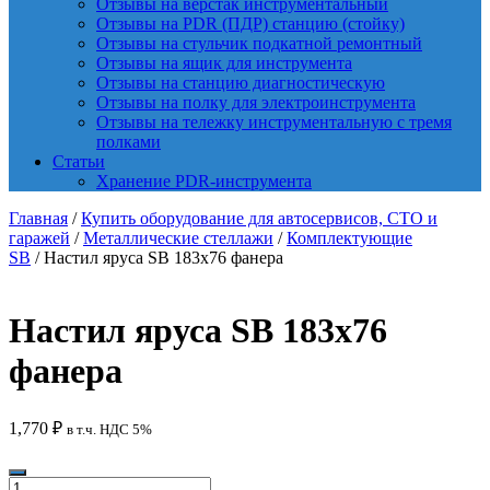
Отзывы на верстак инструментальный
Отзывы на PDR (ПДР) станцию (стойку)
Отзывы на стульчик подкатной ремонтный
Отзывы на ящик для инструмента
Отзывы на станцию диагностическую
Отзывы на полку для электроинструмента
Отзывы на тележку инструментальную с тремя
полками
Статьи
Хранение PDR-инструмента
Главная
/
Купить оборудование для автосервисов, СТО и
гаражей
/
Металлические стеллажи
/
Комплектующие
SB
/ Настил яруса SB 183х76 фанера
Настил яруса SB 183х76
фанера
1,770
₽
в т.ч. НДС 5%
Количество