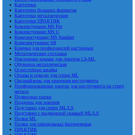
Картотеки
Картотеки больших форматов
Картотеки металлические
Картотеки ПРАКТИК
Комлектующие MS Pro
Комлектующие MS U
Комплектующие MS Standart
Комплектующие SB
Крючки для перфопанелей настенных
Металлические стеллажи
Наклонные крыши для локеров LS-ML
Обувница металлическая
Огнестойкие шкафы
Опоры и цоколи для серии ML
Органайзеры для хранения инструмента
Перфорированные панели для инструмента на стену,
металл
Подвесные папки
Поддоны для локеров
Подставки для серии ML/LS
Подставки с выдвижной скамьей ML/LS
Полки ML
Полки для аэрозольных баллончиков
ПРАКТИК
ПРАКТИК