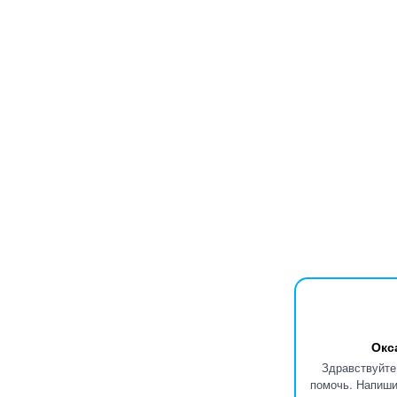
Окс
Здравствуйте
помочь. Напиши