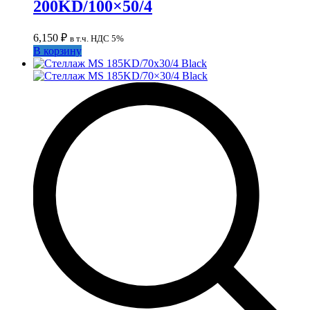
200KD/100×50/4
6,150
₽
в т.ч. НДС 5%
В корзину