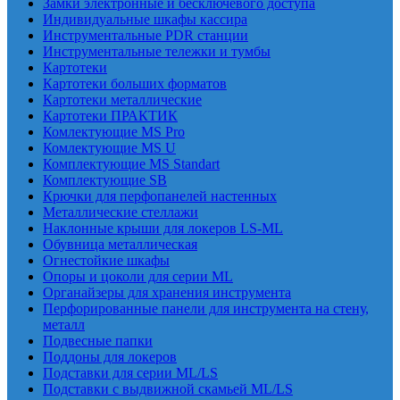
Замки электронные и бесключевого доступа
Индивидуальные шкафы кассира
Инструментальные PDR станции
Инструментальные тележки и тумбы
Картотеки
Картотеки больших форматов
Картотеки металлические
Картотеки ПРАКТИК
Комлектующие MS Pro
Комлектующие MS U
Комплектующие MS Standart
Комплектующие SB
Крючки для перфопанелей настенных
Металлические стеллажи
Наклонные крыши для локеров LS-ML
Обувница металлическая
Огнестойкие шкафы
Опоры и цоколи для серии ML
Органайзеры для хранения инструмента
Перфорированные панели для инструмента на стену,
металл
Подвесные папки
Поддоны для локеров
Подставки для серии ML/LS
Подставки с выдвижной скамьей ML/LS