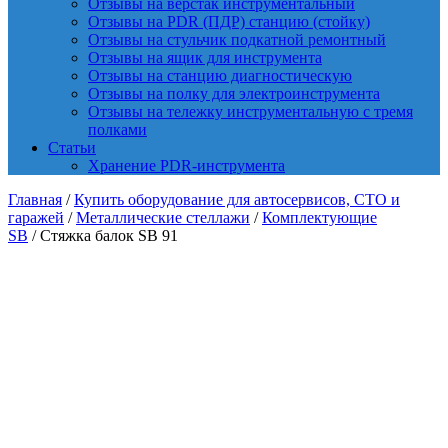
Отзывы на верстак инструментальный
Отзывы на PDR (ПДР) станцию (стойку)
Отзывы на стульчик подкатной ремонтный
Отзывы на ящик для инструмента
Отзывы на станцию диагностическую
Отзывы на полку для электроинструмента
Отзывы на тележку инструментальную с тремя
полками
Статьи
Хранение PDR-инструмента
Главная
/
Купить оборудование для автосервисов, СТО и
гаражей
/
Металлические стеллажи
/
Комплектующие
SB
/ Стяжка балок SB 91