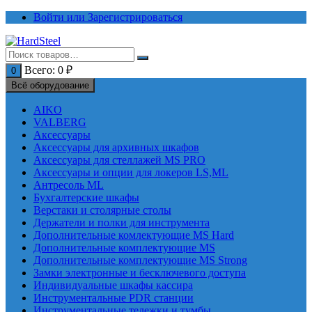
Перейти
Войти или Зарегистрироваться
к
содержимому
Всего:
0
₽
0
Всё оборудование
AIKO
VALBERG
Аксессуары
Аксессуары для архивных шкафов
Аксессуары для стеллажей MS PRO
Аксессуары и опции для локеров LS,ML
Антресоль ML
Бухгалтерские шкафы
Верстаки и столярные столы
Держатели и полки для инструмента
Дополнительные комлектующие MS Hard
Дополнительные комплектующие MS
Дополнительные комплектующие MS Strong
Замки электронные и бесключевого доступа
Индивидуальные шкафы кассира
Инструментальные PDR станции
Инструментальные тележки и тумбы