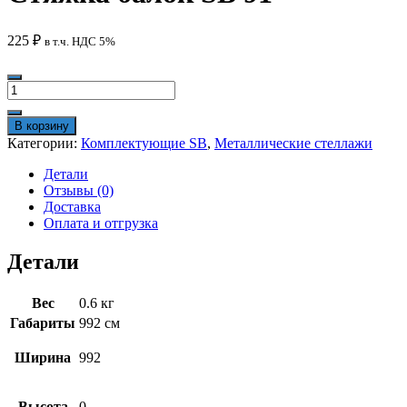
225
₽
в т.ч. НДС 5%
Количество
товара
Стяжка
В корзину
балок
Категории:
Комплектующие SB
,
Металлические стеллажи
SB
91
Детали
Отзывы (0)
Доставка
Оплата и отгрузка
Детали
Вес
0.6 кг
Габариты
992 см
Ширина
992
Высота
0