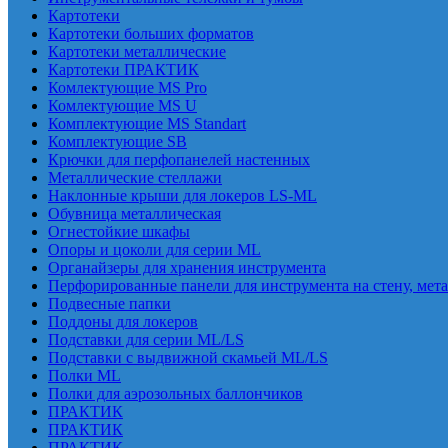
Картотеки
Картотеки больших форматов
Картотеки металлические
Картотеки ПРАКТИК
Комлектующие MS Pro
Комлектующие MS U
Комплектующие MS Standart
Комплектующие SB
Крючки для перфопанелей настенных
Металлические стеллажи
Наклонные крыши для локеров LS-ML
Обувница металлическая
Огнестойкие шкафы
Опоры и цоколи для серии ML
Органайзеры для хранения инструмента
Перфорированные панели для инструмента на стену, мет
Подвесные папки
Поддоны для локеров
Подставки для серии ML/LS
Подставки с выдвижной скамьей ML/LS
Полки ML
Полки для аэрозольных баллончиков
ПРАКТИК
ПРАКТИК
ПРАКТИК