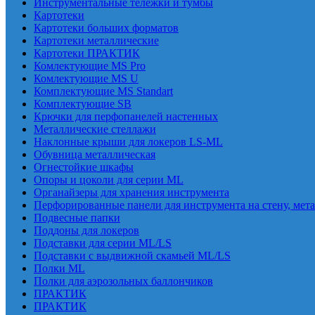
Инструментальные тележки и тумбы
Картотеки
Картотеки больших форматов
Картотеки металлические
Картотеки ПРАКТИК
Комлектующие MS Pro
Комлектующие MS U
Комплектующие MS Standart
Комплектующие SB
Крючки для перфопанелей настенных
Металлические стеллажи
Наклонные крыши для локеров LS-ML
Обувница металлическая
Огнестойкие шкафы
Опоры и цоколи для серии ML
Органайзеры для хранения инструмента
Перфорированные панели для инструмента на стену, мет
Подвесные папки
Поддоны для локеров
Подставки для серии ML/LS
Подставки с выдвижной скамьей ML/LS
Полки ML
Полки для аэрозольных баллончиков
ПРАКТИК
ПРАКТИК