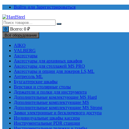
Перейти
Войти или Зарегистрироваться
к
содержимому
Всего:
0
₽
0
Всё оборудование
AIKO
VALBERG
Аксессуары
Аксессуары для архивных шкафов
Аксессуары для стеллажей MS PRO
Аксессуары и опции для локеров LS,ML
Антресоль ML
Бухгалтерские шкафы
Верстаки и столярные столы
Держатели и полки для инструмента
Дополнительные комлектующие MS Hard
Дополнительные комплектующие MS
Дополнительные комплектующие MS Strong
Замки электронные и бесключевого доступа
Индивидуальные шкафы кассира
Инструментальные PDR станции
Инструментальные тележки и тумбы