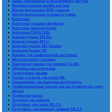
Замки электронные и бесключевого доступа
Индивидуальные шкафы кассира
Инструментальные PDR станции
Инструментальные тележки и тумбы
Картотеки
Картотеки больших форматов
Картотеки металлические
Картотеки ПРАКТИК
Комлектующие MS Pro
Комлектующие MS U
Комплектующие MS Standart
Комплектующие SB
Крючки для перфопанелей настенных
Металлические стеллажи
Наклонные крыши для локеров LS-ML
Обувница металлическая
Огнестойкие шкафы
Опоры и цоколи для серии ML
Органайзеры для хранения инструмента
Перфорированные панели для инструмента на стену,
металл
Подвесные папки
Поддоны для локеров
Подставки для серии ML/LS
Подставки с выдвижной скамьей ML/LS