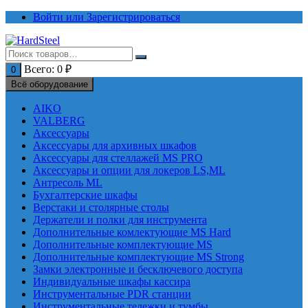
Перейти
Войти или Зарегистрироваться
к
содержимому
Всего:
0
₽
0
Всё оборудование
AIKO
VALBERG
Аксессуары
Аксессуары для архивных шкафов
Аксессуары для стеллажей MS PRO
Аксессуары и опции для локеров LS,ML
Антресоль ML
Бухгалтерские шкафы
Верстаки и столярные столы
Держатели и полки для инструмента
Дополнительные комлектующие MS Hard
Дополнительные комплектующие MS
Дополнительные комплектующие MS Strong
Замки электронные и бесключевого доступа
Индивидуальные шкафы кассира
Инструментальные PDR станции
Инструментальные тележки и тумбы