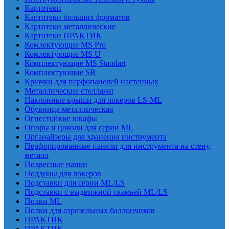
Картотеки
Картотеки больших форматов
Картотеки металлические
Картотеки ПРАКТИК
Комлектующие MS Pro
Комлектующие MS U
Комплектующие MS Standart
Комплектующие SB
Крючки для перфопанелей настенных
Металлические стеллажи
Наклонные крыши для локеров LS-ML
Обувница металлическая
Огнестойкие шкафы
Опоры и цоколи для серии ML
Органайзеры для хранения инструмента
Перфорированные панели для инструмента на стену,
металл
Подвесные папки
Поддоны для локеров
Подставки для серии ML/LS
Подставки с выдвижной скамьей ML/LS
Полки ML
Полки для аэрозольных баллончиков
ПРАКТИК
ПРАКТИК