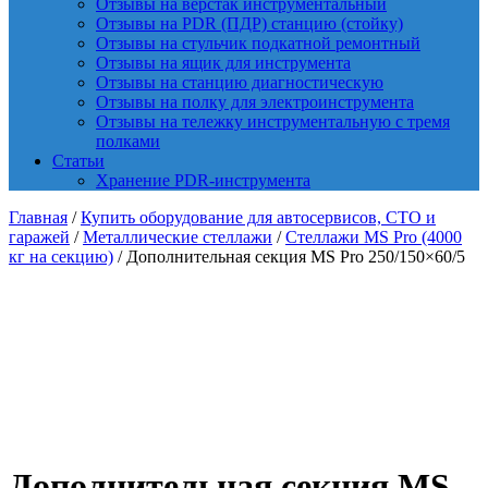
Отзывы на верстак инструментальный
Отзывы на PDR (ПДР) станцию (стойку)
Отзывы на стульчик подкатной ремонтный
Отзывы на ящик для инструмента
Отзывы на станцию диагностическую
Отзывы на полку для электроинструмента
Отзывы на тележку инструментальную с тремя
полками
Статьи
Хранение PDR-инструмента
Главная
/
Купить оборудование для автосервисов, СТО и
гаражей
/
Металлические стеллажи
/
Стеллажи MS Pro (4000
кг на секцию)
/ Дополнительная секция MS Pro 250/150×60/5
Дополнительная секция MS