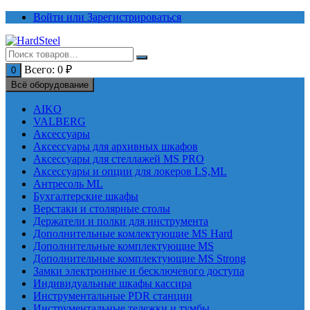
Перейти
Войти или Зарегистрироваться
к
содержимому
Всего:
0
₽
0
Всё оборудование
AIKO
VALBERG
Аксессуары
Аксессуары для архивных шкафов
Аксессуары для стеллажей MS PRO
Аксессуары и опции для локеров LS,ML
Антресоль ML
Бухгалтерские шкафы
Верстаки и столярные столы
Держатели и полки для инструмента
Дополнительные комлектующие MS Hard
Дополнительные комплектующие MS
Дополнительные комплектующие MS Strong
Замки электронные и бесключевого доступа
Индивидуальные шкафы кассира
Инструментальные PDR станции
Инструментальные тележки и тумбы