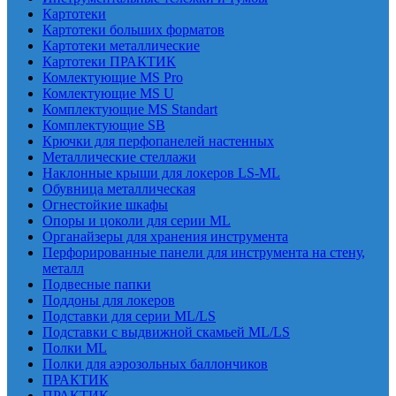
Картотеки
Картотеки больших форматов
Картотеки металлические
Картотеки ПРАКТИК
Комлектующие MS Pro
Комлектующие MS U
Комплектующие MS Standart
Комплектующие SB
Крючки для перфопанелей настенных
Металлические стеллажи
Наклонные крыши для локеров LS-ML
Обувница металлическая
Огнестойкие шкафы
Опоры и цоколи для серии ML
Органайзеры для хранения инструмента
Перфорированные панели для инструмента на стену,
металл
Подвесные папки
Поддоны для локеров
Подставки для серии ML/LS
Подставки с выдвижной скамьей ML/LS
Полки ML
Полки для аэрозольных баллончиков
ПРАКТИК
ПРАКТИК