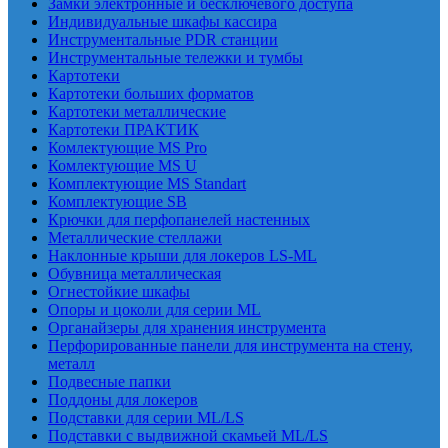
Замки электронные и бесключевого доступа
Индивидуальные шкафы кассира
Инструментальные PDR станции
Инструментальные тележки и тумбы
Картотеки
Картотеки больших форматов
Картотеки металлические
Картотеки ПРАКТИК
Комлектующие MS Pro
Комлектующие MS U
Комплектующие MS Standart
Комплектующие SB
Крючки для перфопанелей настенных
Металлические стеллажи
Наклонные крыши для локеров LS-ML
Обувница металлическая
Огнестойкие шкафы
Опоры и цоколи для серии ML
Органайзеры для хранения инструмента
Перфорированные панели для инструмента на стену,
металл
Подвесные папки
Поддоны для локеров
Подставки для серии ML/LS
Подставки с выдвижной скамьей ML/LS