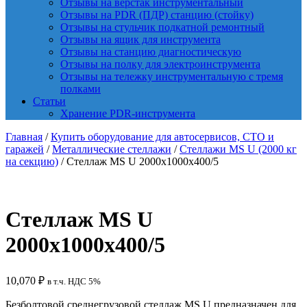
Отзывы на верстак инструментальный
Отзывы на PDR (ПДР) станцию (стойку)
Отзывы на стульчик подкатной ремонтный
Отзывы на ящик для инструмента
Отзывы на станцию диагностическую
Отзывы на полку для электроинструмента
Отзывы на тележку инструментальную с тремя
полками
Статьи
Хранение PDR-инструмента
Главная
/
Купить оборудование для автосервисов, СТО и
гаражей
/
Металлические стеллажи
/
Стеллажи MS U (2000 кг
на секцию)
/ Стеллаж MS U 2000x1000x400/5
Стеллаж MS U
2000x1000x400/5
10,070
₽
в т.ч. НДС 5%
Безболтовой среднегрузовой стеллаж MS U предназначен для