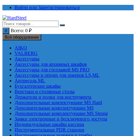
Перейти
Войти или Зарегистрироваться
к
содержимому
Всего:
0
₽
0
Всё оборудование
AIKO
VALBERG
Аксессуары
Аксессуары для архивных шкафов
Аксессуары для стеллажей MS PRO
Аксессуары и опции для локеров LS,ML
Антресоль ML
Бухгалтерские шкафы
Верстаки и столярные столы
Держатели и полки для инструмента
Дополнительные комлектующие MS Hard
Дополнительные комплектующие MS
Дополнительные комплектующие MS Strong
Замки электронные и бесключевого доступа
Индивидуальные шкафы кассира
Инструментальные PDR станции
Инструментальные тележки и тумбы