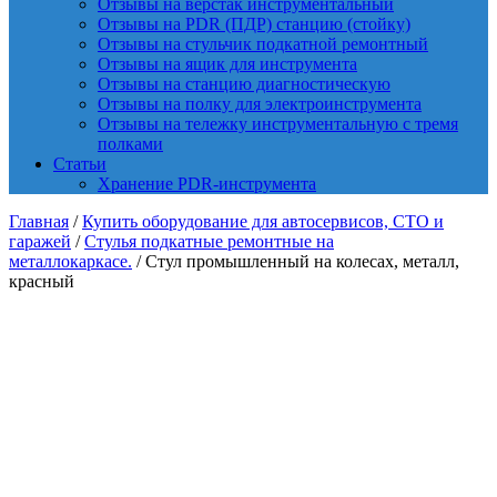
Отзывы на верстак инструментальный
Отзывы на PDR (ПДР) станцию (стойку)
Отзывы на стульчик подкатной ремонтный
Отзывы на ящик для инструмента
Отзывы на станцию диагностическую
Отзывы на полку для электроинструмента
Отзывы на тележку инструментальную с тремя
полками
Статьи
Хранение PDR-инструмента
Главная
/
Купить оборудование для автосервисов, СТО и
гаражей
/
Стулья подкатные ремонтные на
металлокаркасе.
/ Стул промышленный на колесах, металл,
красный