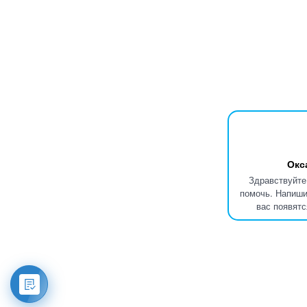
Окс
Здравствуйте
помочь. Напиши
вас появятс