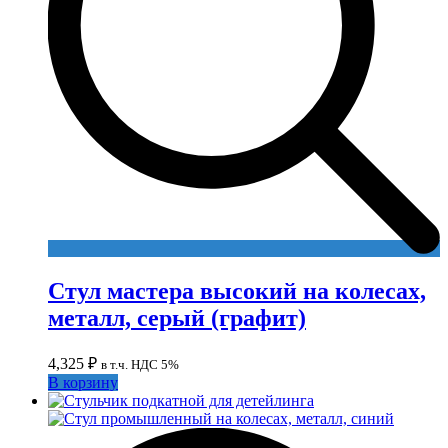
Стул мастера высокий на колесах,
металл, серый (графит)
4,325
₽
в т.ч. НДС 5%
В корзину