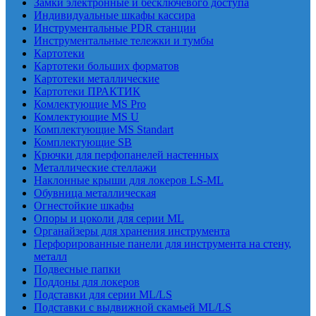
Замки электронные и бесключевого доступа
Индивидуальные шкафы кассира
Инструментальные PDR станции
Инструментальные тележки и тумбы
Картотеки
Картотеки больших форматов
Картотеки металлические
Картотеки ПРАКТИК
Комлектующие MS Pro
Комлектующие MS U
Комплектующие MS Standart
Комплектующие SB
Крючки для перфопанелей настенных
Металлические стеллажи
Наклонные крыши для локеров LS-ML
Обувница металлическая
Огнестойкие шкафы
Опоры и цоколи для серии ML
Органайзеры для хранения инструмента
Перфорированные панели для инструмента на стену,
металл
Подвесные папки
Поддоны для локеров
Подставки для серии ML/LS
Подставки с выдвижной скамьей ML/LS