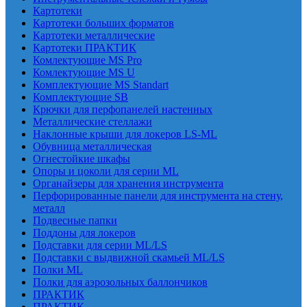
Картотеки
Картотеки больших форматов
Картотеки металлические
Картотеки ПРАКТИК
Комлектующие MS Pro
Комлектующие MS U
Комплектующие MS Standart
Комплектующие SB
Крючки для перфопанелей настенных
Металлические стеллажи
Наклонные крыши для локеров LS-ML
Обувница металлическая
Огнестойкие шкафы
Опоры и цоколи для серии ML
Органайзеры для хранения инструмента
Перфорированные панели для инструмента на стену,
металл
Подвесные папки
Поддоны для локеров
Подставки для серии ML/LS
Подставки с выдвижной скамьей ML/LS
Полки ML
Полки для аэрозольных баллончиков
ПРАКТИК
ПРАКТИК