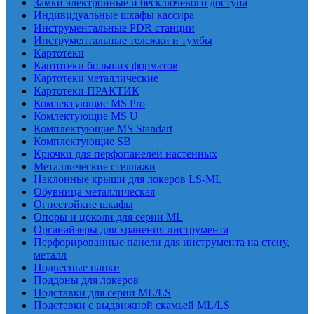
Замки электронные и бесключевого доступа
Индивидуальные шкафы кассира
Инструментальные PDR станции
Инструментальные тележки и тумбы
Картотеки
Картотеки больших форматов
Картотеки металлические
Картотеки ПРАКТИК
Комлектующие MS Pro
Комлектующие MS U
Комплектующие MS Standart
Комплектующие SB
Крючки для перфопанелей настенных
Металлические стеллажи
Наклонные крыши для локеров LS-ML
Обувница металлическая
Огнестойкие шкафы
Опоры и цоколи для серии ML
Органайзеры для хранения инструмента
Перфорированные панели для инструмента на стену,
металл
Подвесные папки
Поддоны для локеров
Подставки для серии ML/LS
Подставки с выдвижной скамьей ML/LS