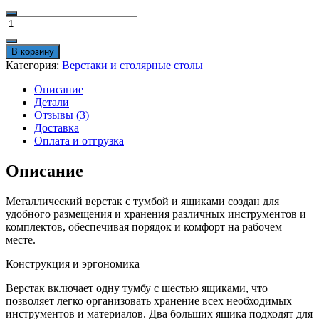
Количество
товара
Верстак
В корзину
с
Категория:
Верстаки и столярные столы
тумбой
5
Описание
ящиков,
Детали
стол
Отзывы (3)
металлический
Доставка
синий
Оплата и отгрузка
Описание
Металлический верстак с тумбой и ящиками создан для
удобного размещения и хранения различных инструментов и
комплектов, обеспечивая порядок и комфорт на рабочем
месте.
Конструкция и эргономика
Верстак включает одну тумбу с шестью ящиками, что
позволяет легко организовать хранение всех необходимых
инструментов и материалов. Два больших ящика подходят для