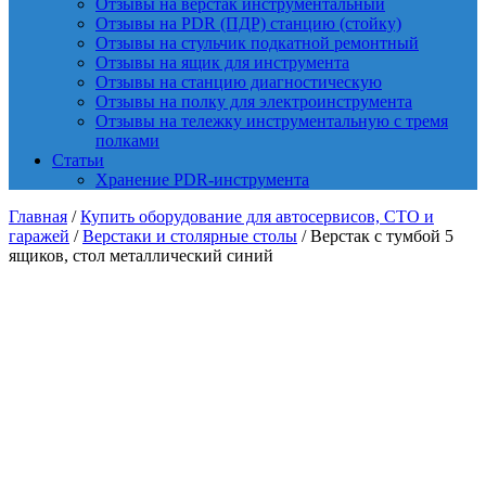
Отзывы на верстак инструментальный
Отзывы на PDR (ПДР) станцию (стойку)
Отзывы на стульчик подкатной ремонтный
Отзывы на ящик для инструмента
Отзывы на станцию диагностическую
Отзывы на полку для электроинструмента
Отзывы на тележку инструментальную с тремя
полками
Статьи
Хранение PDR-инструмента
Главная
/
Купить оборудование для автосервисов, СТО и
гаражей
/
Верстаки и столярные столы
/ Верстак с тумбой 5
ящиков, стол металлический синий