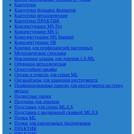
Картотеки
Картотеки больших форматов
Картотеки металлические
Картотеки ПРАКТИК
Комлектующие MS Pro
Комлектующие MS U
Комплектующие MS Standart
Комплектующие SB
Крючки для перфопанелей настенных
Металлические стеллажи
Наклонные крыши для локеров LS-ML
Обувница металлическая
Огнестойкие шкафы
Опоры и цоколи для серии ML
Органайзеры для хранения инструмента
Перфорированные панели для инструмента на стену,
металл
Подвесные папки
Поддоны для локеров
Подставки для серии ML/LS
Подставки с выдвижной скамьей ML/LS
Полки ML
Полки для аэрозольных баллончиков
ПРАКТИК
ПРАКТИК