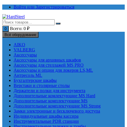
Перейти
Войти или Зарегистрироваться
к
содержимому
Всего:
0
₽
0
Всё оборудование
AIKO
VALBERG
Аксессуары
Аксессуары для архивных шкафов
Аксессуары для стеллажей MS PRO
Аксессуары и опции для локеров LS,ML
Антресоль ML
Бухгалтерские шкафы
Верстаки и столярные столы
Держатели и полки для инструмента
Дополнительные комлектующие MS Hard
Дополнительные комплектующие MS
Дополнительные комплектующие MS Strong
Замки электронные и бесключевого доступа
Индивидуальные шкафы кассира
Инструментальные PDR станции
Инструментальные тележки и тумбы